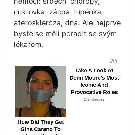
nemoci: srdeční choroby,
cukrovka, zácpa, lupénka,
ateroskleróza, dna. Ale nejprve
byste se měli poradit se svým
lékařem.