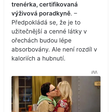
trenérka, certifikovaná
výživová poradkyně
. –
Předpokládá se, že je to
užitečnější a cenné látky v
ořechách budou lépe
absorbovány. Ale není rozdíl v
kaloriích a hubnutí.