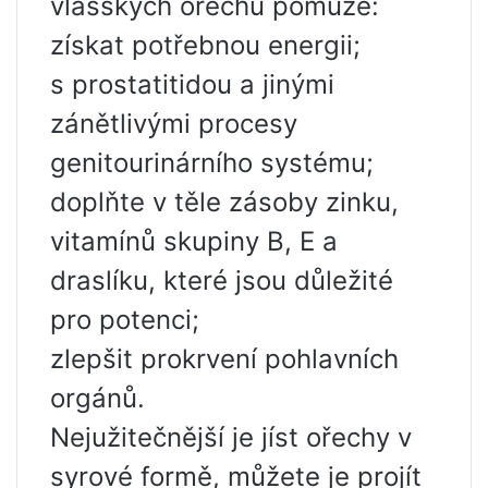
vlašských ořechů pomůže:
získat potřebnou energii;
s prostatitidou a jinými
zánětlivými procesy
genitourinárního systému;
doplňte v těle zásoby zinku,
vitamínů skupiny B, E a
draslíku, které jsou důležité
pro potenci;
zlepšit prokrvení pohlavních
orgánů.
Nejužitečnější je jíst ořechy v
syrové formě, můžete je projít