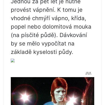
Jednou za pět let je nutné
provést vápnění. K tomu je
vhodné chmýří vápno, křída,
popel nebo dolomitová mouka
(na písčité půdě). Dávkování
by se mělo vypočítat na
základě kyselosti půdy.