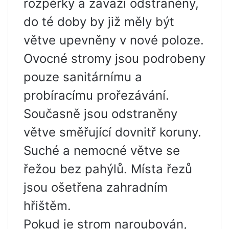
rozpěrky a závaží odstraněny,
do té doby by již měly být
větve upevněny v nové poloze.
Ovocné stromy jsou podrobeny
pouze sanitárnímu a
probíracímu prořezávání.
Současně jsou odstraněny
větve směřující dovnitř koruny.
Suché a nemocné větve se
řežou bez pahýlů. Místa řezů
jsou ošetřena zahradním
hřištěm.
Pokud je strom naroubován,