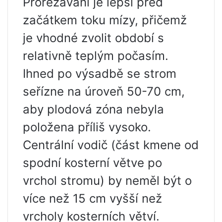
Prořezávání je lepší před
začátkem toku mízy, přičemž
je vhodné zvolit období s
relativně teplým počasím.
Ihned po výsadbě se strom
seřízne na úroveň 50-70 cm,
aby plodová zóna nebyla
položena příliš vysoko.
Centrální vodič (část kmene od
spodní kosterní větve po
vrchol stromu) by neměl být o
více než 15 cm vyšší než
vrcholy kosterních větví.