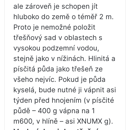
ale zároveň je schopen jít
hluboko do země o téměř 2 m.
Proto je nemožné položit
třešňový sad v oblastech s
vysokou podzemní vodou,
stejně jako v nížinách. Hlinitá a
písčitá půda jako třešeň ze
všeho nejvíc. Pokud je půda
kyselá, bude nutné ji vápnit asi
týden před hnojením (v písčité
půdě – 400 g vápna na 1
m600, v hlíně – asi XNUMX g).