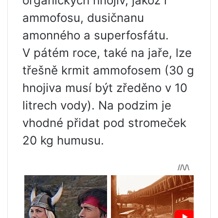
organických hnojiv, jakož i
ammofosu, dusičnanu
amonného a superfosfátu.
V pátém roce, také na jaře, lze
třešně krmit ammofosem (30 g
hnojiva musí být zředěno v 10
litrech vody). Na podzim je
vhodné přidat pod stromeček
20 kg humusu.