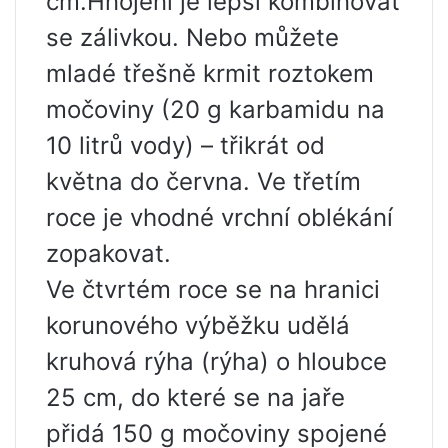
cm.Hnojení je lepší kombinovat
se zálivkou. Nebo můžete
mladé třešně krmit roztokem
močoviny (20 g karbamidu na
10 litrů vody) – třikrát od
května do června. Ve třetím
roce je vhodné vrchní oblékání
zopakovat.
Ve čtvrtém roce se na hranici
korunového výběžku udělá
kruhová rýha (rýha) o hloubce
25 cm, do které se na jaře
přidá 150 g močoviny spojené