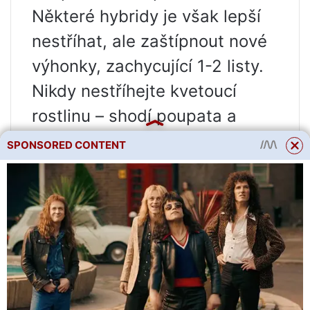
Některé hybridy je však lepší
nestříhat, ale zaštípnout nové
výhonky, zachycující 1-2 listy.
Nikdy nestříhejte kvetoucí
rostlinu – shodí poupata a
dokonce i listy.
SPONSORED CONTENT
Formativní řez je potřebný
nejen pro Kalanchoe Blossfeld
a Kalandiva, ale i pro ostatní
druhy, aby byly keře bujné a
neprotahovaly se. Kromě
formativního řezu je důležité