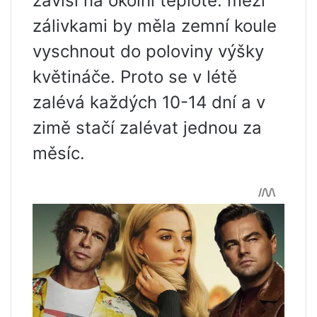
závisí na okolní teplotě: mezi
zálivkami by měla zemní koule
vyschnout do poloviny výšky
květináče. Proto se v létě
zalévá každých 10-14 dní a v
zimě stačí zalévat jednou za
měsíc.