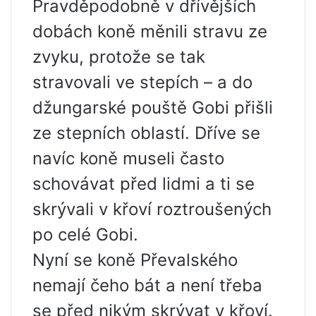
Pravděpodobně v dřívějších
dobách koně měnili stravu ze
zvyku, protože se tak
stravovali ve stepích – a do
džungarské pouště Gobi přišli
ze stepních oblastí. Dříve se
navíc koně museli často
schovávat před lidmi a ti se
skrývali v křoví roztroušených
po celé Gobi.
Nyní se koně Převalského
nemají čeho bát a není třeba
se před nikým skrývat v křoví.