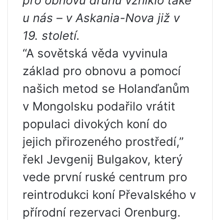
pro obnovu druhu vzniklo také
u nás – v Askania-Nova již v
19. století.
“A sovětská věda vyvinula
základ pro obnovu a pomocí
našich metod se Holanďanům
v Mongolsku podařilo vrátit
populaci divokých koní do
jejich přirozeného prostředí,”
řekl Jevgenij Bulgakov, který
vede první ruské centrum pro
reintrodukci koní Převalského v
přírodní rezervaci Orenburg.