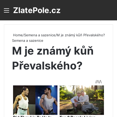
ZlatePole.cz
Menu
S
Home
/
Semena a sazenice
/
M je známý kůň Převalského?
Semena a sazenice
M je známý kůň
Převalského?