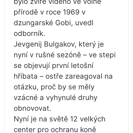
bylo zvíře viděno ve volné
přírodě v roce 1969 v
dzungarské Gobi, uvedl
odborník.
Jevgenij Bulgakov, který je
nyní v rušné sezóně – ve stepi
se objevují první letošní
hříbata – ostře zareagoval na
otázku, proč by se měly
vzácné a vyhynulé druhy
obnovovat.
Nyní je na světě 12 velkých
center pro ochranu koně