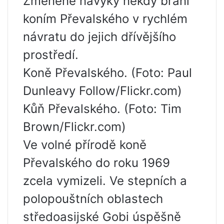
Změněné návyky někdy brání
koním Převalského v rychlém
návratu do jejich dřívějšího
prostředí.
Koně Převalského. (Foto: Paul
Dunleavy Follow/Flickr.com)
Kůň Převalského. (Foto: Tim
Brown/Flickr.com)
Ve volné přírodě koně
Převalského do roku 1969
zcela vymizeli. Ve stepních a
polopouštních oblastech
středoasijské Gobi úspěšně