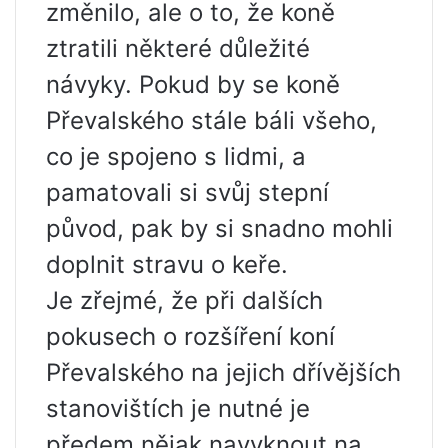
změnilo, ale o to, že koně
ztratili některé důležité
návyky. Pokud by se koně
Převalského stále báli všeho,
co je spojeno s lidmi, a
pamatovali si svůj stepní
původ, pak by si snadno mohli
doplnit stravu o keře.
Je zřejmé, že při dalších
pokusech o rozšíření koní
Převalského na jejich dřívějších
stanovištích je nutné je
předem nějak navyknout na