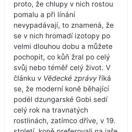
proto, že chlupy v nich rostou
pomalu a při línání
nevypadávají, to znamená, že
se v nich hromadí izotopy po
velmi dlouhou dobu a můžete
pochopit, co kůň žral po celý
svůj nebo téměř celý život. V
článku v
Vědecké zprávy
říká
se, že moderní koně běhající
podél dzungarské Gobi sedí
celý rok na travnatých
rostlinách, zatímco dříve, v 19.
století, koně preferovali na jaře