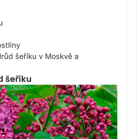
u
stliny
drůd šeříku v Moskvě a
d šeříku