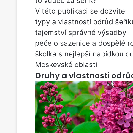
to vůbec za šeřík?
V této publikaci se dozvíte:
typy a vlastnosti odrůd šeřík
tajemství správné výsadby
péče o sazenice a dospělé ro
školka s nejlepší nabídkou o
Moskevské oblasti
Druhy a vlastnosti odrů