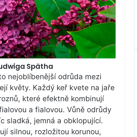
Ludwiga Spätha
to nejoblíbenější odrůda mezi
jí květy. Každý keř kvete na jaře
oznů, které efektně kombinují
fialovou a fialovou. Vůně odrůdy
 sladká, jemná a obklopující.
jí silnou, rozložitou korunou,