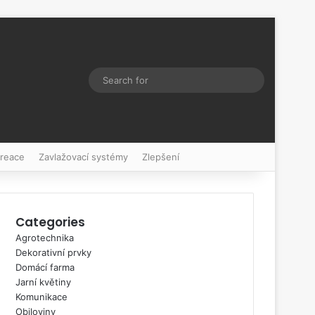
Switch skin
Search
for
kreace
Zavlažovací systémy
Zlepšení
Categories
Agrotechnika
Dekorativní prvky
Domácí farma
Jarní květiny
Komunikace
Obiloviny