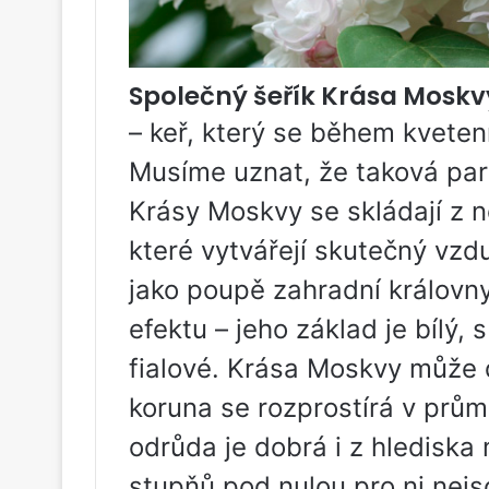
Společný šeřík Krása Moskv
– keř, který se během kveten
Musíme uznat, že taková para
Krásy Moskvy se skládají z ně
které vytvářejí skutečný vz
jako poupě zahradní královny
efektu – jeho základ je bílý, 
fialové. Krása Moskvy může d
koruna se rozprostírá v prům
odrůda je dobrá i z hlediska
stupňů pod nulou pro ni nej