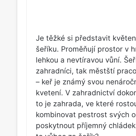
Je těžké si představit květe
šeříku. Proměňují prostor v
lehkou a nevtíravou vůní. Šeří
zahradníci, tak městští prac
– keř je známý svou nenáro
kvetení. V zahradnictví doko
to je zahrada, ve které rosto
kombinovat pestrost svých o
poskytnout příjemný chládek 