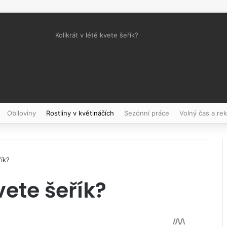
Kolikrát v létě kvete šeřík?
Pinterest
Obiloviny
Rostliny v květináčích
Sezónní práce
Volný čas a re
řík?
vete šeřík?