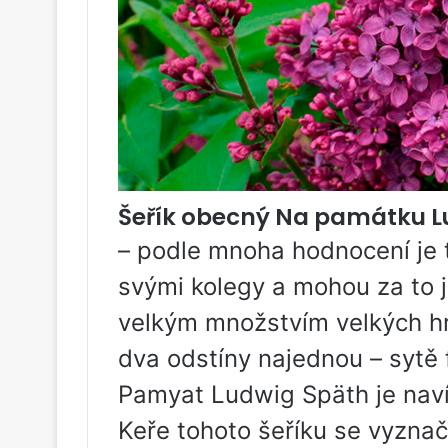
Šeřík obecný Na památku 
– podle mnoha hodnocení je 
svými kolegy a mohou za to je
velkým množstvím velkých hr
dva odstíny najednou – sytě 
Pamyat Ludwig Späth je navíc
Keře tohoto šeříku se vyznaču