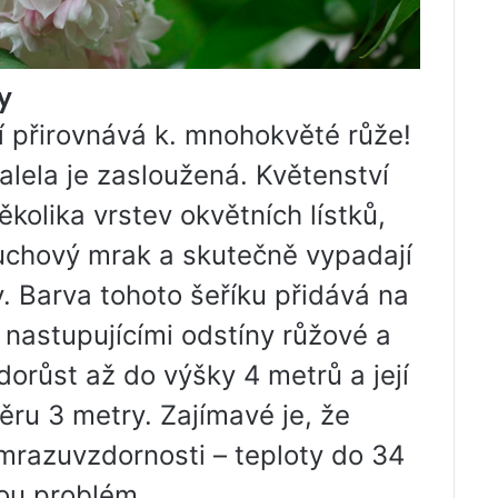
y
í přirovnává k. mnohokvěté růže!
lela je zasloužená. Květenství
kolika vrstev okvětních lístků,
duchový mrak a skutečně vypadají
. Barva tohoto šeříku přidává na
s nastupujícími odstíny růžové a
orůst až do výšky 4 metrů a její
ěru 3 metry. Zajímavé je, že
 mrazuvzdornosti – teploty do 34
sou problém.