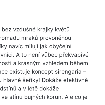
n bez vzdušné krajky květů
 hromadu mraků provoněnou
ky navíc milují jak obyčejní
ovníci. A to není vůbec překvapivé
čností a krásným vzhledem během
nce existuje koncept sirengaria –
u hlavně šeříky! Dokáže efektivně
dstínů a v létě dokáže
ve stínu bujných korun. Ale co je