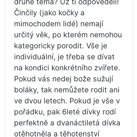
druhé téma? Už ti odpověděli!
Činčily (jako kočky a
mimochodem lidé) nemají
určitý věk, po kterém nemohou
kategoricky porodit. Vše je
individuální, je třeba se dívat
na kondici konkrétního zvířete.
Pokud vás nedej bože sužují
boláky, tak nemůžete rodit ani
ve dvou letech. Pokud je vše v
pořádku, pak 6leté dívky rodí
perfektně a dvanáctiletá dívka
otěhotněla a těhotenství