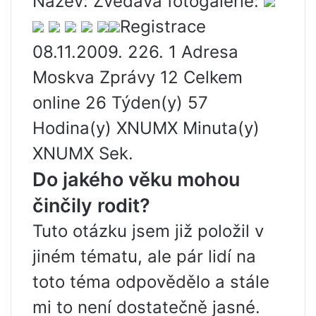
Název: Zvědavá fotogalerie:
Registrace
08.11.2009. 226. 1 Adresa
Moskva Zprávy 12 Celkem
online 26 Týden(y) 57
Hodina(y) XNUMX Minuta(y)
XNUMX Sek.
Do jakého věku mohou
činčily rodit?
Tuto otázku jsem již položil v
jiném tématu, ale pár lidí na
toto téma odpovědělo a stále
mi to není dostatečně jasné.