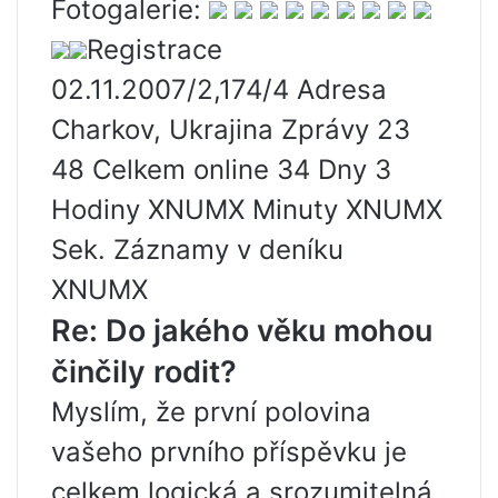
Fotogalerie:
Registrace
02.11.2007/2,174/4 Adresa
Charkov, Ukrajina Zprávy 23
48 Celkem online 34 Dny 3
Hodiny XNUMX Minuty XNUMX
Sek. Záznamy v deníku
XNUMX
Re: Do jakého věku mohou
činčily rodit?
Myslím, že první polovina
vašeho prvního příspěvku je
celkem logická a srozumitelná.