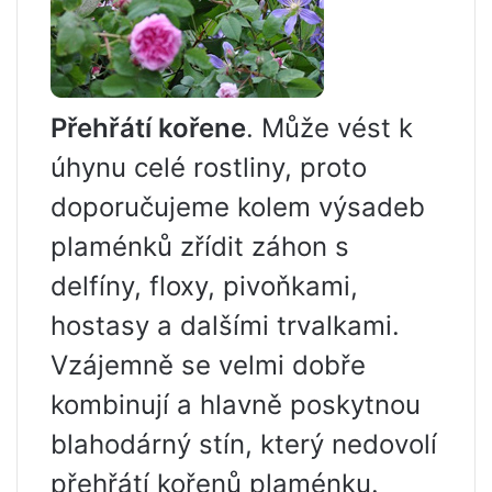
Přehřátí kořene
. Může vést k
úhynu celé rostliny, proto
doporučujeme kolem výsadeb
plaménků zřídit záhon s
delfíny, floxy, pivoňkami,
hostasy a dalšími trvalkami.
Vzájemně se velmi dobře
kombinují a hlavně poskytnou
blahodárný stín, který nedovolí
přehřátí kořenů plaménku.