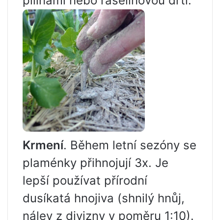
pilinami nebo rašelinovou drtí.
Krmení
. Během letní sezóny se
plaménky přihnojují 3x. Je
lepší používat přírodní
dusíkatá hnojiva (shnilý hnůj,
nálev z divizny v poměru 1:10).