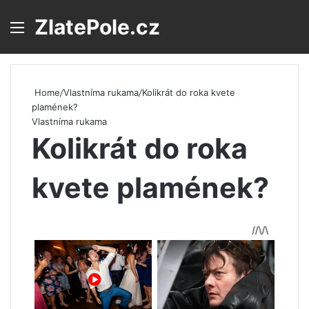
ZlatePole.cz
Menu
S
Home
/
Vlastníma rukama
/
Kolikrát do roka kvete
plamének?
Vlastníma rukama
Kolikrát do roka
kvete plamének?