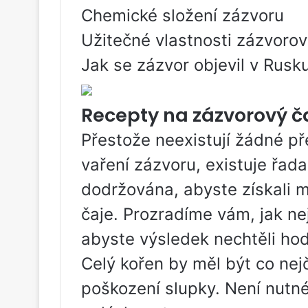
Chemické složení zázvoru
Užitečné vlastnosti zázvoro
Jak se zázvor objevil v Rusk
Recepty na zázvorový č
Přestože neexistují žádné p
vaření zázvoru, existuje řada
dodržována, abyste získali ma
čaje. Prozradíme vám, jak ne
abyste výsledek nechtěli hod
Celý kořen by měl být co nejč
poškození slupky. Není nutné j