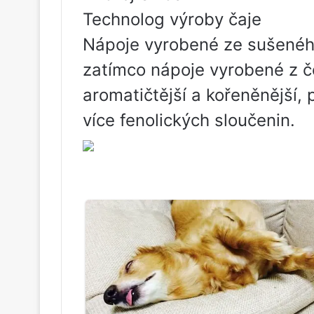
Technolog výroby čaje
Nápoje vyrobené ze sušeného
zatímco nápoje vyrobené z č
aromatičtější a kořeněnější,
více fenolických sloučenin.