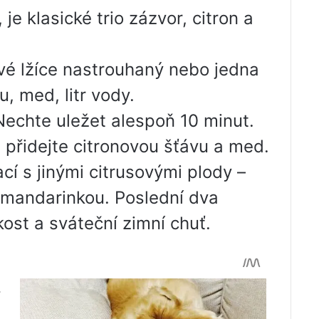
je klasické trio zázvor, citron a
vé lžíce nastrouhaný nebo jedna
u, med, litr vody.
 Nechte uležet alespoň 10 minut.
i přidejte citronovou šťávu a med.
cí s jinými citrusovými plody –
mandarinkou. Poslední dva
kost a sváteční zimní chuť.