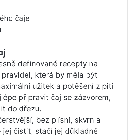
vého čaje
u
aj
řesně definované recepty na
 pravidel, která by měla být
ximální užitek a potěšení z pití
jlépe připravit čaj se zázvorem,
it do dřezu.
erstvější, bez plísní, skvrn a
ej čistit, stačí jej důkladně