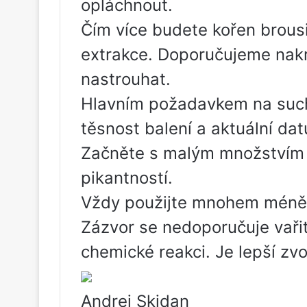
opláchnout.
Čím více budete kořen brousit
extrakce. Doporučujeme nakr
nastrouhat.
Hlavním požadavkem na such
těsnost balení a aktuální da
Začněte s malým množstvím 
pikantností.
Vždy použijte mnohem méně 
Zázvor se nedoporučuje vaři
chemické reakci. Je lepší zvo
Andrej Skidan