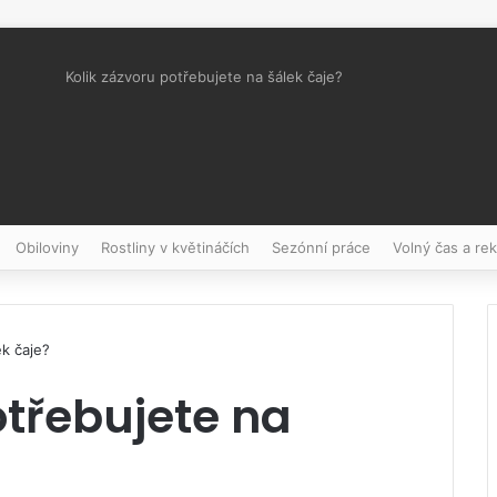
Kolik zázvoru potřebujete na šálek čaje?
Pinterest
Obiloviny
Rostliny v květináčích
Sezónní práce
Volný čas a re
ek čaje?
otřebujete na