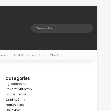
Switch skin
Search
for
kreace
Zavlažovací systémy
Zlepšení
Categories
Agrotechnika
Dekorativní prvky
Domácí farma
Jarní květiny
Komunikace
Obiloviny