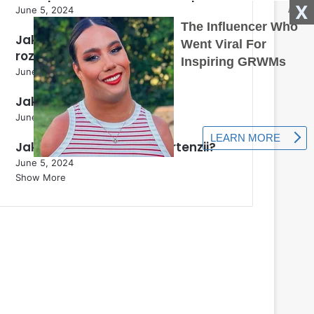
X
June 5, 2024
Jak se rostlina Perovskia
rozmnožuje?
June 5, 2024
Jak správně zmrazit zelí?
June 5, 2024
Jak připravit půdu pro hortenzii?
June 5, 2024
Show More