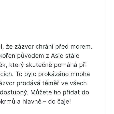
i, že zázvor chrání před morem.
o kořen původem z Asie stále
lék, který skutečně pomáhá při
ekcích. To bylo prokázáno mnoha
zázvor prodává téměř ve všech
dostupný. Můžete ho přidat do
krmů a hlavně – do čaje!