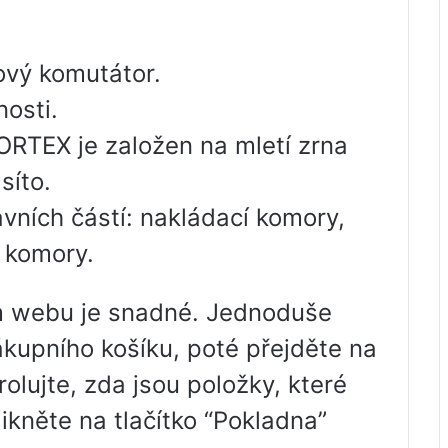
ový komutátor.
nosti.
 VORTEX je založen na mletí zrna
síto.
lavních částí: nakládací komory,
 komory.
m webu je snadné. Jednoduše
kupního košíku, poté přejděte na
olujte, zda jsou položky, které
likněte na tlačítko “Pokladna”