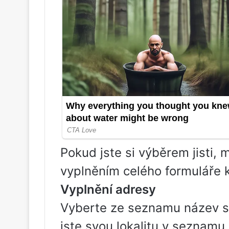
Pokud jste si výběrem jisti,
vyplněním celého formuláře 
Vyplnění adresy
Vyberte ze seznamu název sv
jste svou lokalitu v seznamu