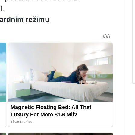
í.
ardním režimu