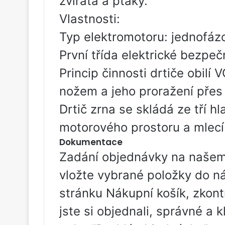
zvířata a ptáky.
Vlastnosti:
Typ elektromotoru: jednofáz
První třída elektrické bezpeč
Princip činnosti drtiče obilí
nožem a jeho proražení přes 
Drtič zrna se skládá ze tří h
motorového prostoru a mlecí
Dokumentace
Zadání objednávky na naše
vložte vybrané položky do ná
stránku Nákupní košík, zkontr
jste si objednali, správné a k