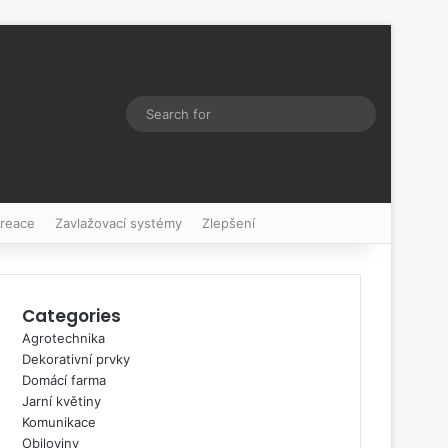
Switch skin
Search
for
kreace
Zavlažovací systémy
Zlepšení
Categories
Agrotechnika
Dekorativní prvky
Domácí farma
Jarní květiny
Komunikace
Obiloviny