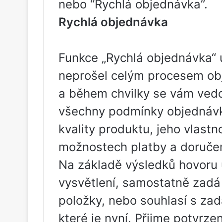
nebo “Rychlá objednávka”.
Rychlá objednávka
Funkce „Rychlá objednávka“ 
neprošel celým procesem obj
a během chvilky se vám vedo
všechny podmínky objednávky
kvality produktu, jeho vlastn
možnostech platby a doručen
Na základě výsledků hovoru 
vysvětlení, samostatně zadá 
položky, nebo souhlasí s za
které je nyní. Přijme potvrz