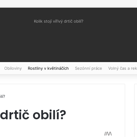
Kolik stojí vířivý drtič obilí?
Pinterest
Obiloviny
Rostliny v květináčích
Sezónní práce
Volný čas a re
ilí?
 drtič obilí?