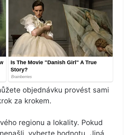
 můžete objednávku provést sami
krok za krokem.
ého regionu a lokality. Pokud
 nenašli, vyberte hodnotu „Jiná