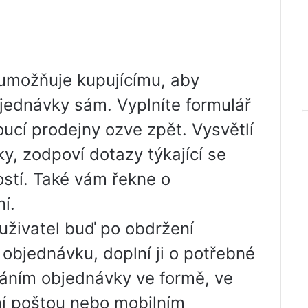
umožňuje kupujícímu, aby
ednávky sám. Vyplníte formulář
ucí prodejny ozve zpět. Vysvětlí
, zodpoví dotazy týkající se
ostí. Také vám řekne o
í.
uživatel buď po obdržení
objednávku, doplní ji o potřebné
dáním objednávky ve formě, ve
ení poštou nebo mobilním