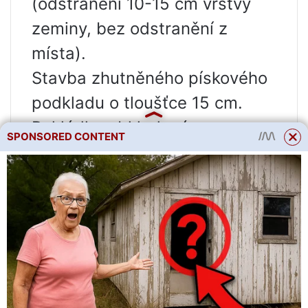
(odstranění 10-15 cm vrstvy
zeminy, bez odstranění z
místa).
Stavba zhutněného pískového
podkladu o tloušťce 15 cm.
Pokládka obkladové
SPONSORED CONTENT
(hydroizolační) vrstvy.
Stavba monolitické základové
desky garáže tloušťky 20 cm s
výztužnými žebry po obvodu.
Pokládka soklu z betonových
tvárnic tloušťky 19 cm a výšky
40 cm.