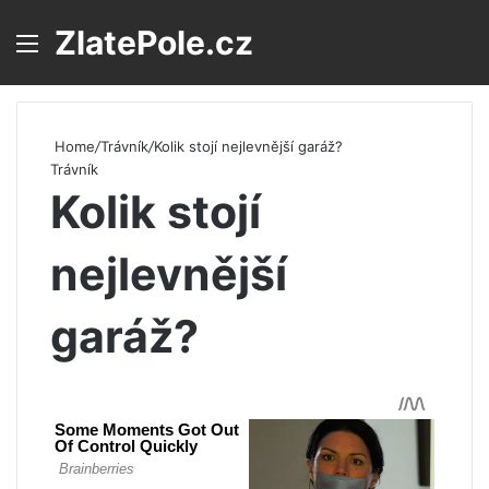
ZlatePole.cz
Menu
S
Home
/
Trávník
/
Kolik stojí nejlevnější garáž?
Trávník
Kolik stojí
nejlevnější
garáž?