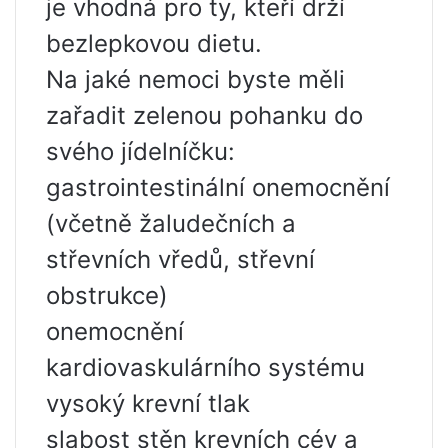
je vhodná pro ty, kteří drží
bezlepkovou dietu.
Na jaké nemoci byste měli
zařadit zelenou pohanku do
svého jídelníčku:
gastrointestinální onemocnění
(včetně žaludečních a
střevních vředů, střevní
obstrukce)
onemocnění
kardiovaskulárního systému
vysoký krevní tlak
slabost stěn krevních cév a