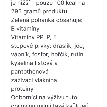
je nižší – pouze 100 kcal na
295 gramů produktu.
Zelená pohanka obsahuje:
B vitamíny
Vitamíny PP, P, E
stopové prvky: draslík, jód,
vápník, fosfor, hořčík, rutin
kyselina listová a
pantothenová
zažívací vláknina
proteiny
Odborníci na výživu tuto
obilovinu milují také kvůli její