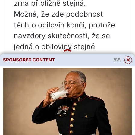
zrna přibližně stejná.
Možná, že zde podobnost
těchto obilovin končí, protože
navzdory skutečnosti, že se
jedná o obiloviny stejné
odrůdy, mají značné rozdíly.
SPONSORED CONTENT
Například:
Hnědá pohanka získává svou
barvu pražením, zatímco
zelená pohanka neprochází
tepelnou úpravou.
Zelená pohanka obsahuje asi o
třetinu více živin a mikroprvků.