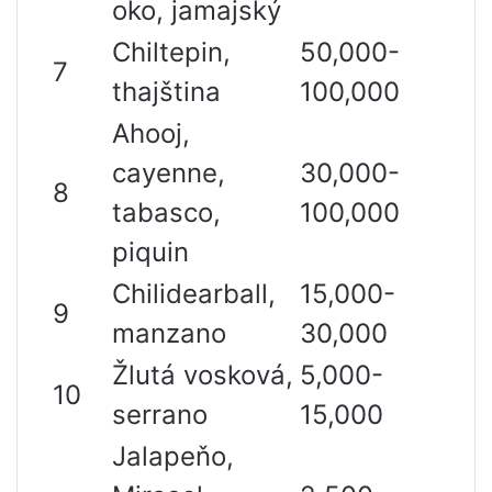
oko, jamajský
Chiltepin,
50,000-
7
thajština
100,000
Ahooj,
cayenne,
30,000-
8
tabasco,
100,000
piquin
Chilidearball,
15,000-
9
manzano
30,000
Žlutá vosková,
5,000-
10
serrano
15,000
Jalapeňo,