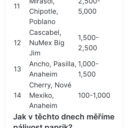
Mirasol,
2,500-
11
Chipotle,
5,000
Poblano
Cascabel,
1,500-
12
NuMex Big
2,500
Jim
Ancho, Pasilla,
1,000-
13
Anaheim
1,500
Cherry, Nové
14
Mexiko,
100-1,000
Anaheim
Jak v těchto dnech měříme
pálivost paprik?