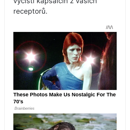
vyčistí kapsaicin z vašich
receptorů.