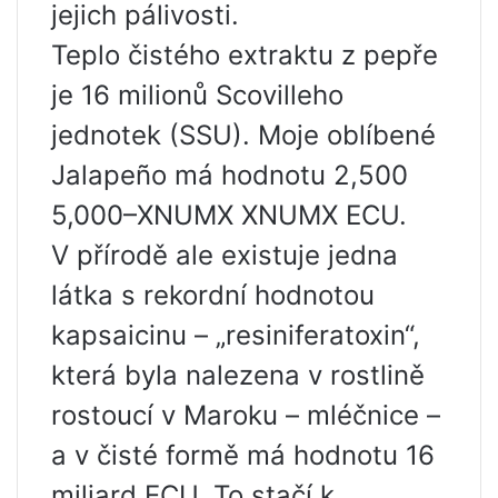
jejich pálivosti.
Teplo čistého extraktu z pepře
je 16 milionů Scovilleho
jednotek (SSU). Moje oblíbené
Jalapeño má hodnotu 2,500
5,000–XNUMX XNUMX ECU.
V přírodě ale existuje jedna
látka s rekordní hodnotou
kapsaicinu – „resiniferatoxin“,
která byla nalezena v rostlině
rostoucí v Maroku – mléčnice –
a v čisté formě má hodnotu 16
miliard ECU. To stačí k