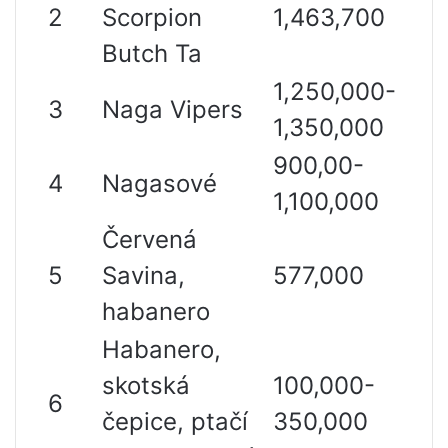
2
Scorpion
1,463,700
Butch Ta
1,250,000-
3
Naga Vipers
1,350,000
900,00-
4
Nagasové
1,100,000
Červená
5
Savina,
577,000
habanero
Habanero,
skotská
100,000-
6
čepice, ptačí
350,000