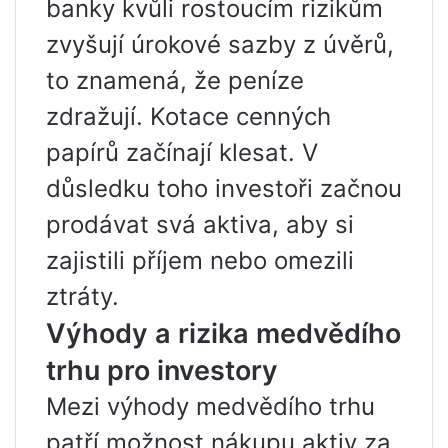
banky kvůli rostoucím rizikům
zvyšují úrokové sazby z úvěrů,
to znamená, že peníze
zdražují. Kotace cenných
papírů začínají klesat. V
důsledku toho investoři začnou
prodávat svá aktiva, aby si
zajistili příjem nebo omezili
ztráty.
Výhody a rizika medvědího
trhu pro investory
Mezi výhody medvědího trhu
patří možnost nákupu aktiv za