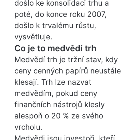
došlo ke konsolidaci trhu a
poté, do konce roku 2007,
došlo k trvalému růstu,
vysvětluje.
Co je to medvědí trh
Medvědí trh je tržní stav, kdy
ceny cenných papírů neustále
klesají. Trh lze nazvat
medvědím, pokud ceny
finančních nástrojů klesly
alespoň o 20 % ze svého
vrcholu.
Medvědi jsou investoři, kteří