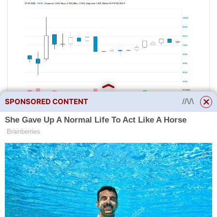
SPONSORED CONTENT
Mezi riziky medvědího trhu je
klíčové to, že pokles cen může
trvat déle, než investoři
předpovídají. Navíc pro ty,
kteří vydělávají na krátkých
pozicích, může být rizikem