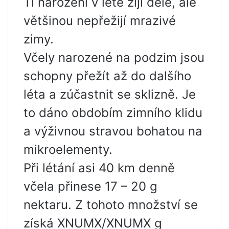
Ti narození v létě žijí déle, ale
většinou nepřežijí mrazivé
zimy.
Včely narozené na podzim jsou
schopny přežít až do dalšího
léta a zúčastnit se sklizně. Je
to dáno obdobím zimního klidu
a výživnou stravou bohatou na
mikroelementy.
Při létání asi 40 km denně
včela přinese 17 – 20 g
nektaru. Z tohoto množství se
získá XNUMX/XNUMX g