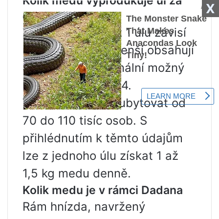
Kolik medu vyprodukuje úl za
X
den
Získání pamlsku z 1 úlu závisí
na velikosti. Nejmenší obsahují
8 rámečků. Maximální možný
počet snímků je 24.
V domě se může ubytovat od
70 do 110 tisíc osob. S
přihlédnutím k těmto údajům
lze z jednoho úlu získat 1 až
1,5 kg medu denně.
Kolik medu je v rámci Dadana
Rám hnízda, navržený