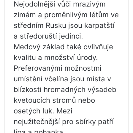
Nejodolnější vůči mrazivým
zimám a proměnlivým létům ve
středním Rusku jsou karpatští
a středoruští jedinci.
Medový základ také ovlivňuje
kvalitu a množství úrody.
Preferovanými možnostmi
umístění včelína jsou místa v
blízkosti hromadných výsadeb
kvetoucích stromů nebo
osetých luk. Mezi
nejužitečnější pro sbírky patří
lípa a pohanka.