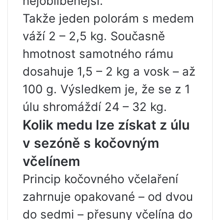
nejoblíbenější.
Takže jeden polorám s medem
váží 2 – 2,5 kg. Současně
hmotnost samotného rámu
dosahuje 1,5 – 2 kg a vosk – až
100 g. Výsledkem je, že se z 1
úlu shromáždí 24 – 32 kg.
Kolik medu lze získat z úlu
v sezóně s kočovným
včelínem
Princip kočovného včelaření
zahrnuje opakované – od dvou
do sedmi – přesuny včelína do