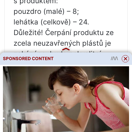
s produktem:
pouzdro (malé) – 8;
lehátka (celkově) – 24.
Důležité! Čerpání produktu ze
zcela neuzavřených plástů je
zakázáno: bude nekvalitní.
SPONSORED CONTENT
Jak vypočítat, kolik medu
dává včelín
Soukromé včelíny obsahují v
průměru až 50 včelstev. V 1
včelím domku je 20 – 25 kg
přirozené sladkosti. Během
sezóny zůstává v úlech asi 20