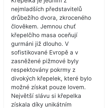
Křepelka je jedním z
nejmladších představitelů
drůbežího dvora, zkroceného
člověkem. Jemnou chuť
křepelčího masa oceňují
gurmáni již dlouho. V
sofistikované Evropě a v
zasněžené pižmové byly
respektovány pokrmy z
divokých křepelek, které bylo
možné získat pouze lovem.
Největší slávu si křepelka
získala díky unikátním