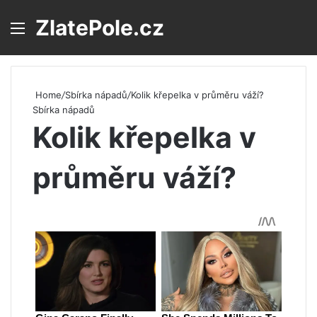
ZlatePole.cz
Menu
S
Home
/
Sbírka nápadů
/
Kolik křepelka v průměru váží?
Sbírka nápadů
Kolik křepelka v
průměru váží?