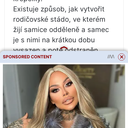
Existuje způsob, jak vytvořit
rodičovské stádo, ve kterém
žijí samice odděleně a samec
je s nimi na krátkou dobu
vysazen a poté odstraněn.
SPONSORED CONTENT
Zpravidla lze při takovém
chovu chovat jednoho samce
na 9-10 samic. Tato metoda
umožňuje produktivnější
využití krmiva, ale zde je
důležité vybrat aktivního
kohouta a ujistit se, že jsou