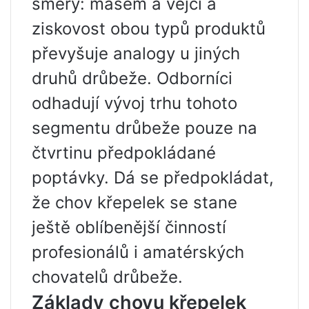
směry: masem a vejci a
ziskovost obou typů produktů
převyšuje analogy u jiných
druhů drůbeže. Odborníci
odhadují vývoj trhu tohoto
segmentu drůbeže pouze na
čtvrtinu předpokládané
poptávky. Dá se předpokládat,
že chov křepelek se stane
ještě oblíbenější činností
profesionálů i amatérských
chovatelů drůbeže.
Základy chovu křepelek