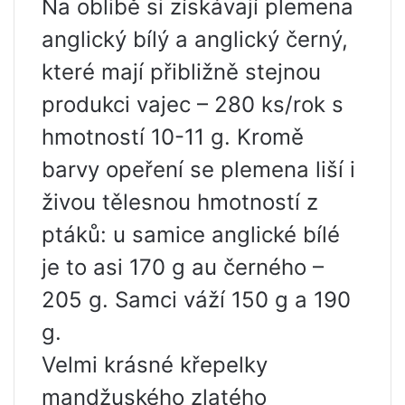
Na oblibě si získávají plemena
anglický bílý a anglický černý,
které mají přibližně stejnou
produkci vajec – 280 ks/rok s
hmotností 10-11 g. Kromě
barvy opeření se plemena liší i
živou tělesnou hmotností z
ptáků: u samice anglické bílé
je to asi 170 g au černého –
205 g. Samci váží 150 g a 190
g.
Velmi krásné křepelky
mandžuského zlatého