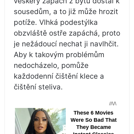
veškerý zápach z bytu dostal k
sousedům, a to již může hrozit
potíže. Vlhká podestýlka
obzvláště ostře zapáchá, proto
je nežádoucí nechat ji navlhčit.
Aby k takovým problémům
nedocházelo, pomůže
každodenní čištění klece a
čištění steliva.