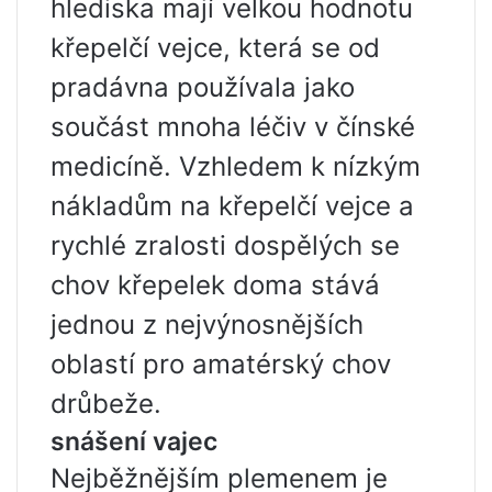
hlediska mají velkou hodnotu
křepelčí vejce, která se od
pradávna používala jako
součást mnoha léčiv v čínské
medicíně. Vzhledem k nízkým
nákladům na křepelčí vejce a
rychlé zralosti dospělých se
chov křepelek doma stává
jednou z nejvýnosnějších
oblastí pro amatérský chov
drůbeže.
snášení vajec
Nejběžnějším plemenem je