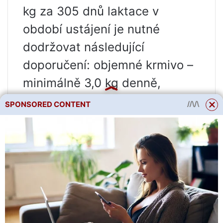
kg za 305 dnů laktace v
období ustájení je nutné
dodržovat následující
doporučení: objemné krmivo –
minimálně 3,0 kg denně,
koncentráty – do 1 kg (ne více
SPONSORED CONTENT
než 300–500 g na krmení).
Nutriční hodnota zimní stravy
je 1,8–2,5 jednotek. a 190–230
g stravitelných bílkovin. Krmivo
kozy se stejnou užitkovostí v
období pastvy se skládá z 5–7