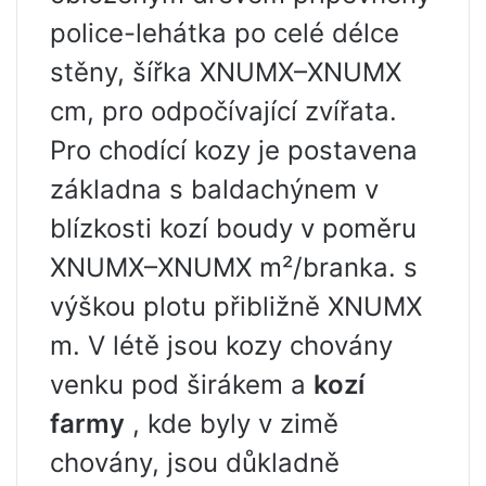
police-lehátka po celé délce
stěny, šířka XNUMX–XNUMX
cm, pro odpočívající zvířata.
Pro chodící kozy je postavena
základna s baldachýnem v
blízkosti kozí boudy v poměru
XNUMX–XNUMX m²/branka. s
výškou plotu přibližně XNUMX
m. V létě jsou kozy chovány
venku pod širákem a
kozí
farmy
, kde byly v zimě
chovány, jsou důkladně