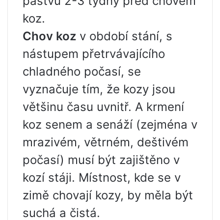
pastvu 2-3 týdny před chovem
koz.
Chov koz
v období stání, s
nástupem přetrvávajícího
chladného počasí, se
vyznačuje tím, že kozy jsou
většinu času uvnitř. A krmení
koz senem a senáží (zejména v
mrazivém, větrném, deštivém
počasí) musí být zajištěno v
kozí stáji. Místnost, kde se v
zimě chovají kozy, by měla být
suchá a čistá.