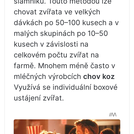
slamníku. Touto metodou lze
chovat zvířata ve velkých
dávkách po 50–100 kusech a v
malých skupinách po 10–50
kusech v závislosti na
celkovém počtu zvířat na
farmě. Mnohem méně často v
mléčných výrobcích
chov koz
Využívá se individuální boxové
ustájení zvířat.