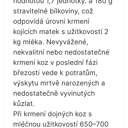
hodnotou 1,7 jednotky. a 180 g
stravitelné bílkoviny, což
odpovídá úrovni krmení
kojících matek s užitkovostí 2
kg mléka. Nevyvážené,
nekvalitní nebo nedostatečné
krmení koz v poslední fázi
březosti vede k potratům,
výskytu mrtvě narozených a
nedostatečně vyvinutých
kůzlat.
Při krmení dojných koz s
mléčnou užitkovostí 650–700