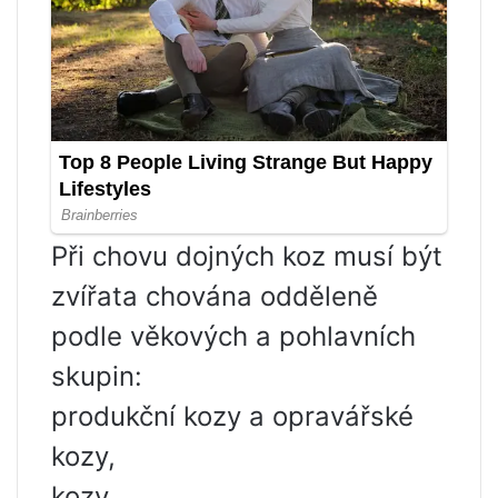
Při chovu dojných koz musí být
zvířata chována odděleně
podle věkových a pohlavních
skupin:
produkční kozy a opravářské
kozy,
kozy,