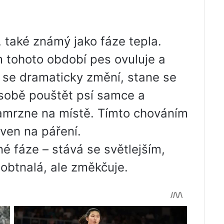
 také známý jako fáze tepla.
m tohoto období pes ovuluje a
 se dramaticky změní, stane se
 sobě pouštět psí samce a
amrzne na místě. Tímto chováním
aven na páření.
é fáze – stává se světlejším,
btnalá, ale změkčuje.