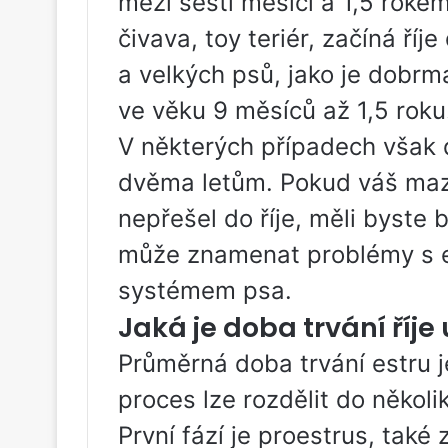
mezi šesti měsíci a 1,5 roke
čivava, toy teriér, začíná říj
a velkých psů, jako je dobrm
ve věku 9 měsíců až 1,5 roku
V některých případech však d
dvěma letům. Pokud váš mazl
nepřešel do říje, měli byste b
může znamenat problémy s 
systémem psa.
Jaká je doba trvání říje
Průměrná doba trvání estru j
proces lze rozdělit do několik
První fází je proestrus, také