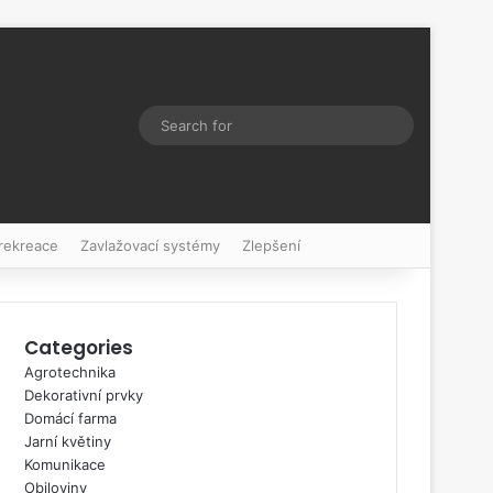
Switch skin
Search
for
 rekreace
Zavlažovací systémy
Zlepšení
Categories
Agrotechnika
Dekorativní prvky
Domácí farma
Jarní květiny
Komunikace
Obiloviny