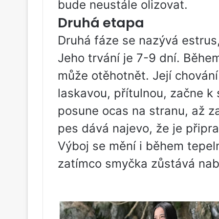
bude neustále olizovat.
Druhá etapa
Druhá fáze se nazývá estrus,
Jeho trvání je 7-9 dní. Běhe
může otěhotnět. Její chování
laskavou, přítulnou, začne k
posune ocas na stranu, až z
pes dává najevo, že je připr
Výboj se mění i během tepeln
zatímco smyčka zůstává nabo