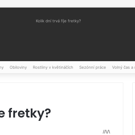
Kolik dní trvá říje fretky?
Pinterest
ny
Obiloviny
Rostliny v květináčích
Sezónní práce
Volný čas a
je fretky?