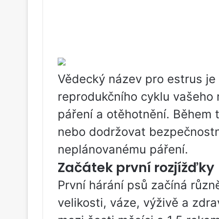
Vědecký název pro estrus je 
reprodukčního cyklu vašeho 
páření a otěhotnění. Během 
nebo dodržovat bezpečnostní
neplánovanému páření.
Začátek první rozjížďky
První hárání psů začíná různě
velikosti, váze, výživě a zdr