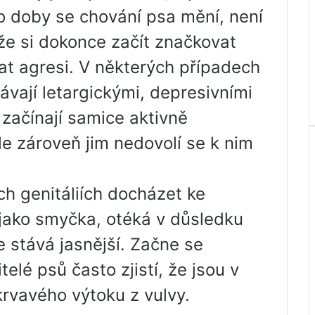
to doby se chování psa mění, není
že si dokonce začít značkovat
at agresi. V některých případech
ávají letargickými, depresivními
 začínají samice aktivně
e zároveň jim nedovolí se k nim
h genitáliích docházet ke
jako smyčka, otéká v důsledku
se stává jasnější. Začne se
elé psů často zjistí, že jsou v
 krvavého výtoku z vulvy.