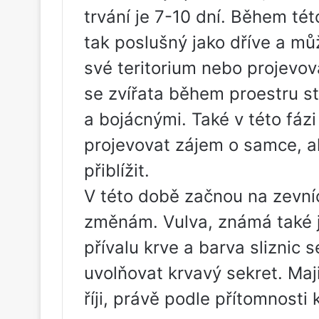
trvání je 7-10 dní. Během té
tak poslušný jako dříve a mů
své teritorium nebo projevov
se zvířata během proestru st
a bojácnými. Také v této fázi
projevovat zájem o samce, al
přiblížit.
V této době začnou na zevníc
změnám. Vulva, známá také 
přívalu krve a barva sliznic 
uvolňovat krvavý sekret. Majit
říji, právě podle přítomnosti