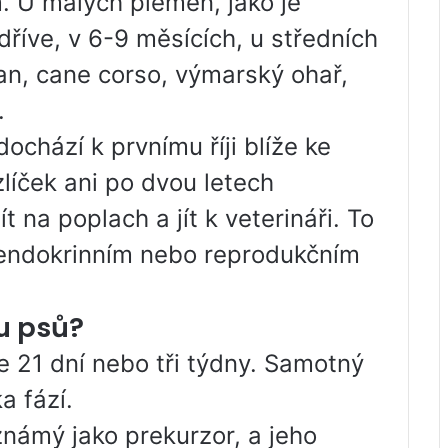
m. U malých plemen, jako je
e dříve, v 6-9 měsících, u středních
an, cane corso, výmarský ohař,
.
ochází k prvnímu říji blíže ke
íček ani po dvou letech
ít na poplach a jít k veterináři. To
endokrinním nebo reprodukčním
 u psů?
e 21 dní nebo tři týdny. Samotný
a fází.
 známý jako prekurzor, a jeho