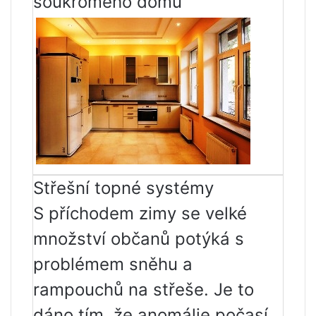
soukromého domu
Střešní topné systémy
S příchodem zimy se velké
množství občanů potýká s
problémem sněhu a
rampouchů na střeše. Je to
dáno tím, že anomálie počasí