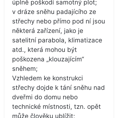
úplně poškodí samotný plot;
v dráze sněhu padajícího ze
střechy nebo přímo pod ní jsou
některá zařízení, jako je
satelitní parabola, klimatizace
atd., která mohou být
poškozena „klouzajícím“
sněhem;
Vzhledem ke konstrukci
střechy dojde k tání sněhu nad
dveřmi do domu nebo
technické místnosti, tzn. opět
může člověku ublížit;