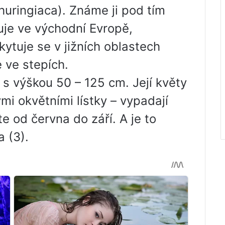
huringiaca). Známe ji pod tím
uje ve východní Evropě,
kytuje se v jižních oblastech
 ve stepích.
 s výškou 50 – 125 cm. Její květy
mi okvětními lístky – vypadají
e od června do září. A je to
 (3).