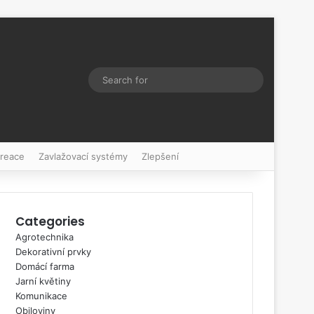
Switch skin
Search
for
kreace
Zavlažovací systémy
Zlepšení
Categories
Agrotechnika
Dekorativní prvky
Domácí farma
Jarní květiny
Komunikace
Obiloviny