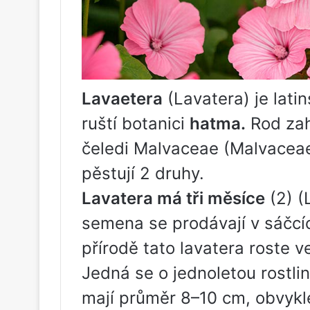
Lavaetera
(Lavatera) je latin
ruští botanici
hatma.
Rod zahr
čeledi Malvaceae (Malvaceae
pěstují 2 druhy.
Lavatera má tři měsíce
(2) (L
semena se prodávají v sáčcíc
přírodě tato lavatera roste 
Jedná se o jednoletou rostlin
mají průměr 8–10 cm, obvykle