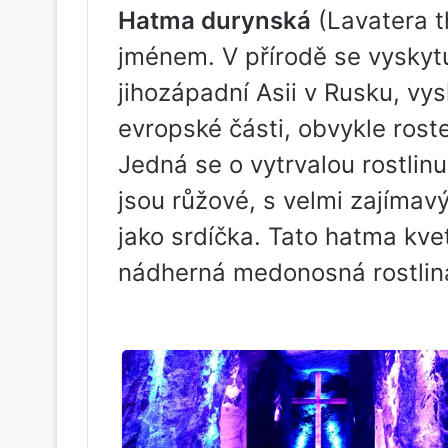
Hatma durynská
(Lavatera t
jménem. V přírodě se vyskyt
jihozápadní Asii v Rusku, vys
evropské části, obvykle roste
Jedná se o vytrvalou rostlinu
jsou růžové, s velmi zajímavý
jako srdíčka. Tato hatma kvet
nádherná medonosná rostlina