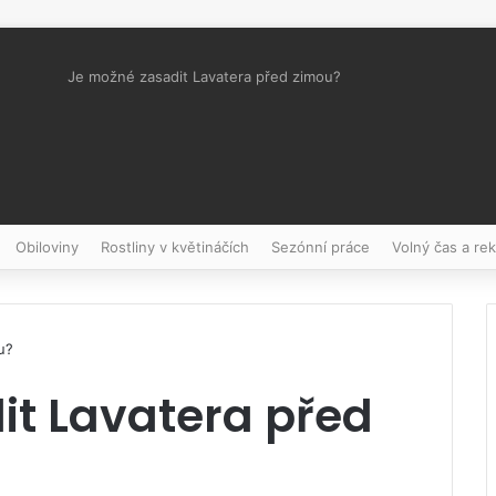
Je možné zasadit Lavatera před zimou?
Pinterest
Obiloviny
Rostliny v květináčích
Sezónní práce
Volný čas a re
u?
it Lavatera před