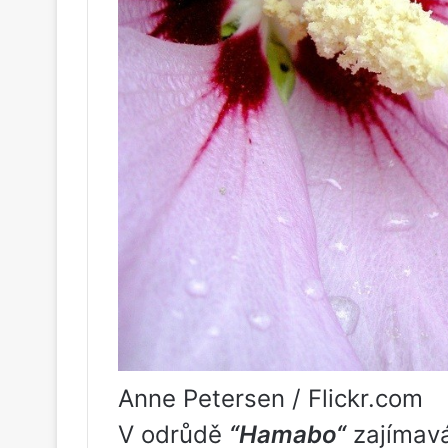
Anne Petersen / Flickr.com
V odrůdě
“
Hamabo
“
zajímavá