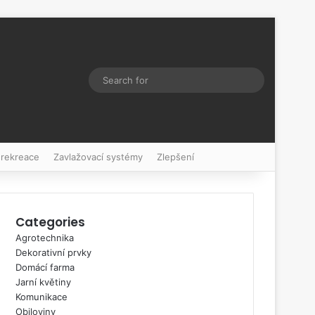
Switch skin
Search
for
 rekreace
Zavlažovací systémy
Zlepšení
Categories
Agrotechnika
Dekorativní prvky
Domácí farma
Jarní květiny
Komunikace
Obiloviny