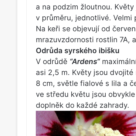
a na podzim žloutnou. Květy 
v průměru, jednotlivé. Velmi
Na keři se objevují od červen
mrazuvzdornosti rostlin 7A, a
Odrůda syrského ibišku
V odrůdě
“
Ardens
“
maximální 
asi 2,5 m. Květy jsou dvojité
8 cm, světle fialové s lila a
ve středu květu jsou obvykle
doplněk do každé zahrady.