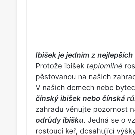
Ibišek je jedním z nejlepšíc
Protože ibišek
teplomilné
ros
pěstovanou na našich zahra
V našich domech nebo byte
čínský ibišek nebo čínská r
zahradu věnujte pozornost 
odrůdy ibišku
. Jedná se o v
rostoucí keř, dosahující výšk