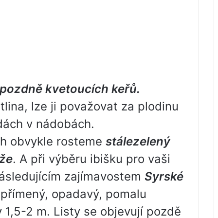
h pozdně kvetoucích keřů.
tlina, lze ji považovat za plodinu
dách v nádobách.
ch obvykle rosteme
stálezelený
ůže
. A při výběru ibišku pro vaši
následujícím zajímavostem
Syrské
zpřímený, opadavý, pomalu
y 1,5-2 m. Listy se objevují pozdě