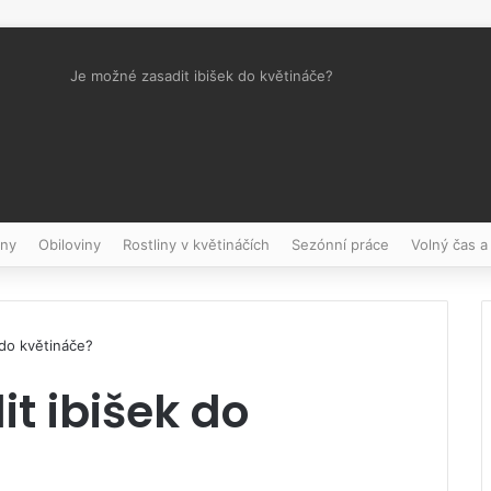
Je možné zasadit ibišek do květináče?
Pinterest
iny
Obiloviny
Rostliny v květináčích
Sezónní práce
Volný čas a
 do květináče?
t ibišek do