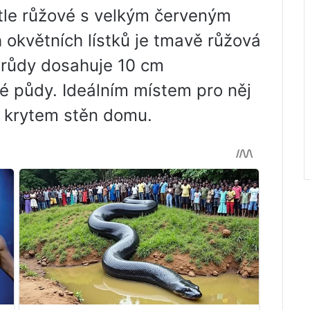
ětle růžové s velkým červeným
 okvětních lístků je tmavě růžová
drůdy dosahuje 10 cm
é půdy. Ideálním místem pro něj
 krytem stěn domu.