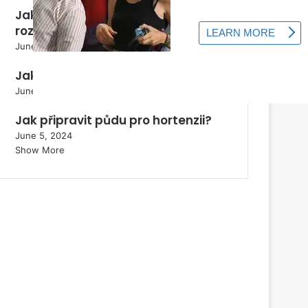
Jak se rostlina Perovskia
rozmnožuje?
June 5, 2024
Jak správně zmrazit zelí?
June 5, 2024
Jak připravit půdu pro hortenzii?
June 5, 2024
Show More