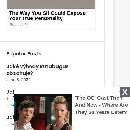
Popular Posts
Jaké výhody Rutabagas
obsahuje?
June 5, 2024
X
Jak rozeznat samce od samice
králíka?
June 5, 2024
Jak správně zasít krmnou řepu?
June 5, 2024