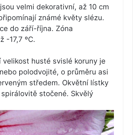
jsou velmi dekorativní, až 10 cm
 připomínají známé květy slézu.
ce do září-října. Zóna
ž -17,7 ºС.
velikost husté svislé koruny je
 nebo polodvojité, o průměru asi
 červeným středem. Okvětní lístky
 spirálovitě stočené. Skvělý