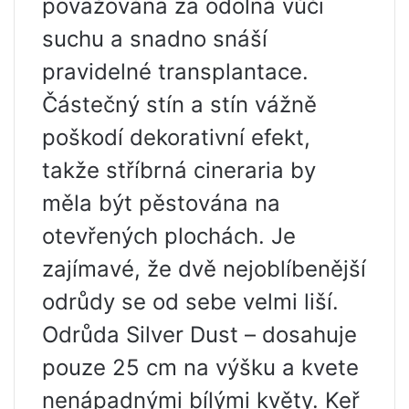
považována za odolná vůči
suchu a snadno snáší
pravidelné transplantace.
Částečný stín a stín vážně
poškodí dekorativní efekt,
takže stříbrná cineraria by
měla být pěstována na
otevřených plochách. Je
zajímavé, že dvě nejoblíbenější
odrůdy se od sebe velmi liší.
Odrůda Silver Dust – dosahuje
pouze 25 cm na výšku a kvete
nenápadnými bílými květy. Keř