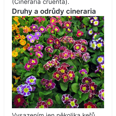
(Cineraria cruenta).
Druhy a odrůdy cineraria
Vysazením jen několika keřů