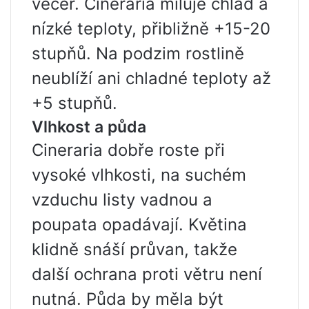
večer. Cineraria miluje chlad a
nízké teploty, přibližně +15-20
stupňů. Na podzim rostlině
neublíží ani chladné teploty až
+5 stupňů.
Vlhkost a půda
Cineraria dobře roste při
vysoké vlhkosti, na suchém
vzduchu listy vadnou a
poupata opadávají. Květina
klidně snáší průvan, takže
další ochrana proti větru není
nutná. Půda by měla být