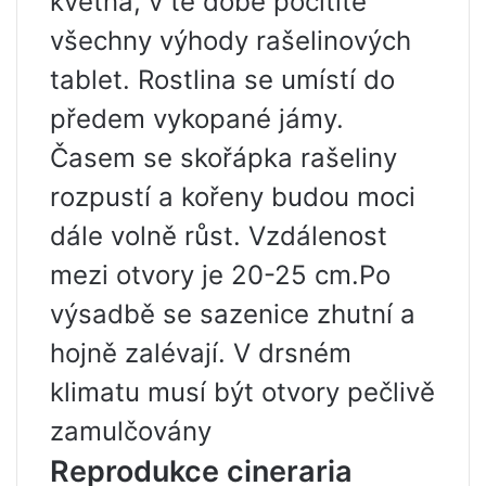
května, v té době pocítíte
všechny výhody rašelinových
tablet. Rostlina se umístí do
předem vykopané jámy.
Časem se skořápka rašeliny
rozpustí a kořeny budou moci
dále volně růst. Vzdálenost
mezi otvory je 20-25 cm.Po
výsadbě se sazenice zhutní a
hojně zalévají. V drsném
klimatu musí být otvory pečlivě
zamulčovány
Reprodukce cineraria