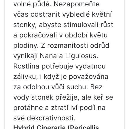
volné půdě. Nezapomeňte
včas odstranit vybledlé květní
stonky, abyste stimulovali růst
a pokračovali v období květu
plodiny. Z rozmanitosti odrůd
vynikají Nana a Ligulosus.
Rostlina potřebuje vydatnou
zálivku, i když je považována
za odolnou vůči suchu. Bez
vody stonek přežije, ale keř se
protáhne a ztratí lví podíl na
své dekorativnosti.
Hybrid Cineraria (Pericallis