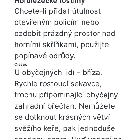
Horolezecké rostliny
Chcete-li přidat útulnost
otevřeným policím nebo
ozdobit prázdný prostor nad
horními skříňkami, použijte
popínavé odrůdy.
Cissus
U obyčejných lidí – bříza.
Rychle rostoucí sekavce,
trochu připomínající obyčejný
zahradní břečťan. Nemůžete
se dotknout krásných větví
svěžího keře, pak jednoduše