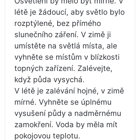
Osvětlení by mělo být mírné. V
létě je žádoucí, aby světlo bylo
rozptýlené, bez přímého
slunečního záření. V zimě ji
umístěte na světlá místa, ale
vyhněte se místům v blízkosti
topných zařízení. Zalévejte,
když půda vysychá.
V létě je zalévání hojné, v zimě
mírné. Vyhněte se úplnému
vysušení půdy a nadměrnému
zamokření. Voda by měla mít
pokojovou teplotu.