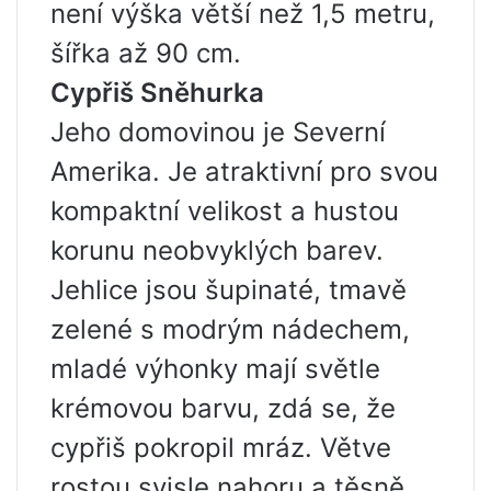
není výška větší než 1,5 metru,
šířka až 90 cm.
Cypřiš Sněhurka
Jeho domovinou je Severní
Amerika. Je atraktivní pro svou
kompaktní velikost a hustou
korunu neobvyklých barev.
Jehlice jsou šupinaté, tmavě
zelené s modrým nádechem,
mladé výhonky mají světle
krémovou barvu, zdá se, že
cypřiš pokropil mráz. Větve
rostou svisle nahoru a těsně