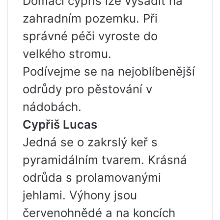
Domácí cypřiš lze vysadit na
zahradním pozemku. Při
správné péči vyroste do
velkého stromu.
Podívejme se na nejoblíbenější
odrůdy pro pěstování v
nádobách.
Cypřiš Lucas
Jedná se o zakrslý keř s
pyramidálním tvarem. Krásná
odrůda s prolamovanými
jehlami. Výhony jsou
červenohnědé a na koncích