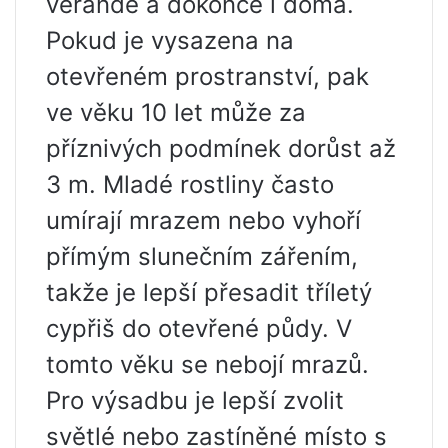
verandě a dokonce i doma.
Pokud je vysazena na
otevřeném prostranství, pak
ve věku 10 let může za
příznivých podmínek dorůst až
3 m. Mladé rostliny často
umírají mrazem nebo vyhoří
přímým slunečním zářením,
takže je lepší přesadit tříletý
cypřiš do otevřené půdy. V
tomto věku se nebojí mrazů.
Pro výsadbu je lepší zvolit
světlé nebo zastíněné místo s