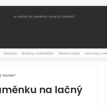
Je možné pít slaměnku na lačný žaludek?
Pinterest
Obiloviny
Rostliny v květináčích
Sezónní práce
Volný čas a re
ý žaludek?
laměnku na lačný