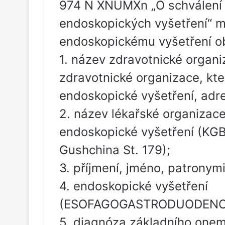
974 N XNUMXn „O schválení 
endoskopických vyšetření“ m
endoskopickému vyšetření o
1. název zdravotnické organ
zdravotnické organizace, kte
endoskopické vyšetření, adre
2. název lékařské organizace
endoskopické vyšetření (KG
Gushchina St. 179);
3. příjmení, jméno, patronym
4. endoskopické vyšetření
(ESOFAGOGASTRODUODENO
5. diagnóza základního onem