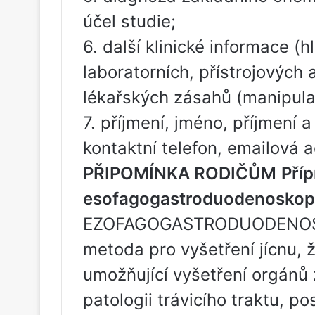
účel studie;
6. další klinické informace (h
laboratorních, přístrojových a
lékařských zásahů (manipulac
7. příjmení, jméno, příjmení a
kontaktní telefon, emailová a
PŘIPOMÍNKA RODIČŮM
Příp
esofagogastroduodenoskopi
EZOFAGOGASTRODUODENOSKO
metoda pro vyšetření jícnu, 
umožňující vyšetření orgánů z
patologii trávicího traktu, po