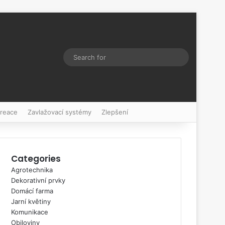
Switch skin
Search
for
kreace
Zavlažovací systémy
Zlepšení
Categories
Agrotechnika
Dekorativní prvky
Domácí farma
Jarní květiny
Komunikace
Obiloviny