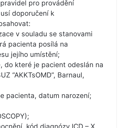
pravidel pro provádění
usí doporučení k
bsahovat:
izace v souladu se stanovami
rá pacienta posílá na
su jejího umístění;
, do které je pacient odeslán na
BUZ “AKKTsOMD”, Barnaul,
ie pacienta, datum narození;
SCOPY);
ocnění, kód diagnózy ICD – X,