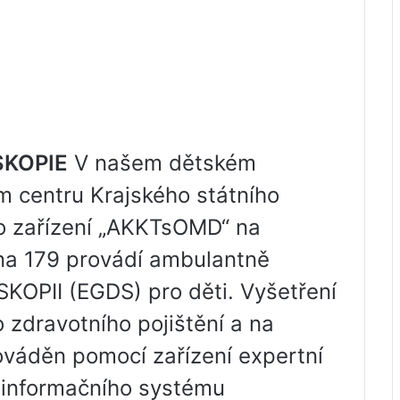
KOPIE
V našem dětském
m centru Krajského státního
o zařízení „AKKTsOMD“ na
ina 179 provádí ambulantně
II (EGDS) pro děti. Vyšetření
 zdravotního pojištění a na
ováděn pomocí zařízení expertní
oinformačního systému