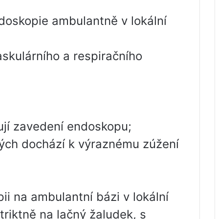
doskopie ambulantně v lokální
skulárního a respiračního
ují zavedení endoskopu;
erých dochází k výraznému zúžení
ii na ambulantní bázi v lokální
triktně na lačný žaludek, s