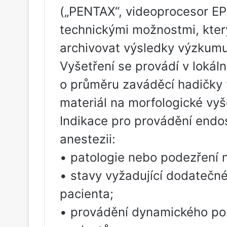
(„PENTAX“, videoprocesor EP
technickými možnostmi, kte
archivovat výsledky výzkumu
Vyšetření se provádí v lokál
o průměru zaváděcí hadičky 9
materiál na morfologické vyš
Indikace pro provádění endo
anestezii:
• patologie nebo podezření n
• stavy vyžadující dodatečn
pacienta;
• provádění dynamického po