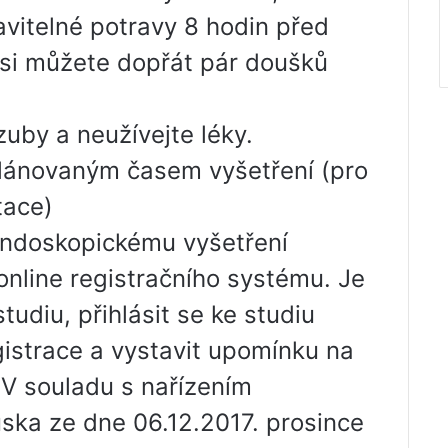
vitelné potravy 8 hodin před
 si můžete dopřát pár doušků
zuby a neužívejte léky.
plánovaným časem vyšetření (pro
tace)
 endoskopickému vyšetření
nline registračního systému. Je
tudiu, přihlásit se ke studiu
gistrace a vystavit upomínku na
. V souladu s nařízením
uska ze dne 06.12.2017. prosince