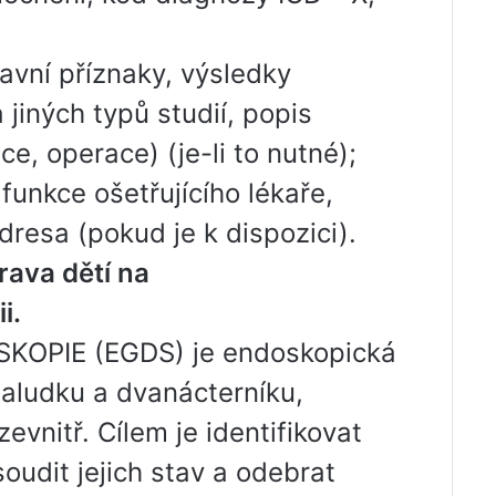
lavní příznaky, výsledky
 jiných typů studií, popis
e, operace) (je-li to nutné);
 funkce ošetřujícího lékaře,
dresa (pokud je k dispozici).
rava dětí na
i.
PIE (EGDS) je endoskopická
žaludku a dvanácterníku,
evnitř. Cílem je identifikovat
soudit jejich stav a odebrat