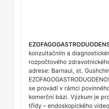
EZOFAGOGASTRODUODENS
konzultačním a diagnostické
rozpočtového zdravotnickéh
adrese: Barnaul, st. Gushch
EZOFAGOGASTRODUODENOSKOP
se provádí v rámci povinného
komerční bázi. Výzkum je pr
třídy – endoskopického vide