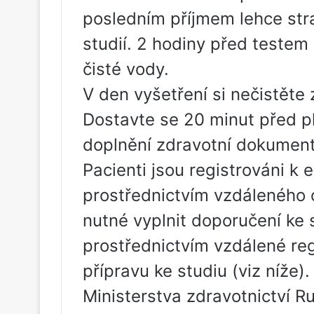
posledním příjmem lehce stra
studií. 2 hodiny před testem
čisté vody.
V den vyšetření si nečistěte 
Dostavte se 20 minut před 
doplnění zdravotní dokumen
Pacienti jsou registrováni k
prostřednictvím vzdáleného o
nutné vyplnit doporučení ke s
prostřednictvím vzdálené re
přípravu ke studiu (viz níže)
Ministerstva zdravotnictví R