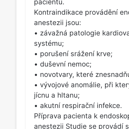
pacientů.
Kontraindikace provádění en
anestezii jsou:
• závažná patologie kardiova
systému;
• porušení srážení krve;
• duševní nemoc;
• novotvary, které znesnadň
• vývojové anomálie, při kt
jícnu a hltanu;
• akutní respirační infekce.
Příprava pacienta k endoskop
anestezii Studie se provádí s