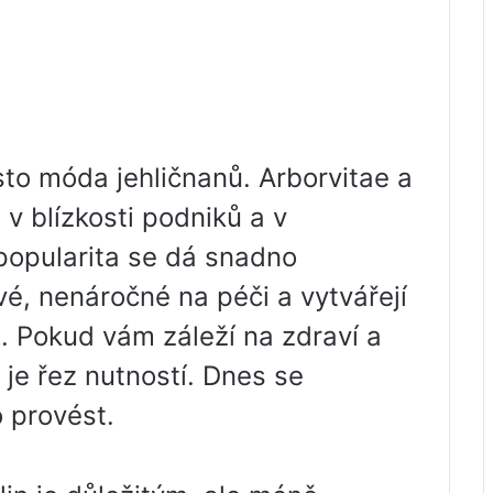
to móda jehličnanů. Arborvitae a
 v blízkosti podniků a v
popularita se dá snadno
vé, nenáročné na péči a vytvářejí
. Pokud vám záleží na zdraví a
k je řez nutností. Dnes se
o provést.