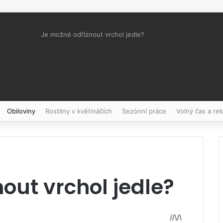
Je možné odříznout vrchol jedle?
Pinterest
Obiloviny
Rostliny v květináčích
Sezónní práce
Volný čas a re
out vrchol jedle?