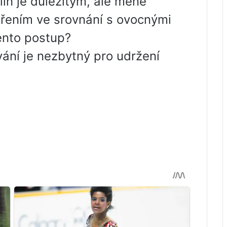
lin je důležitým, ale méně
ením ve srovnání s ovocnými
ento postup?
ání je nezbytný pro udržení