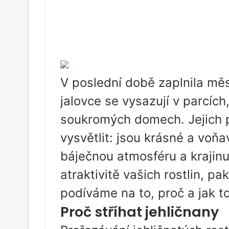
V poslední době zaplnila měs
jalovce se vysazují v parcích,
soukromých domech. Jejich 
vysvětlit: jsou krásné a voňa
báječnou atmosféru a krajinu
atraktivitě vašich rostlin, pa
podíváme na to, proč a jak t
Proč stříhat jehličnany