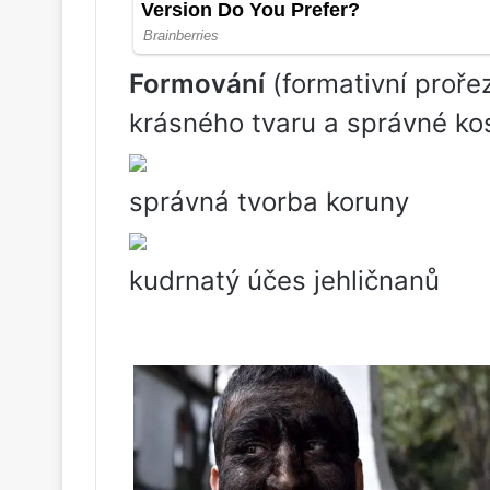
Formování
(formativní proře
krásného tvaru a správné kost
správná tvorba koruny
kudrnatý účes jehličnanů