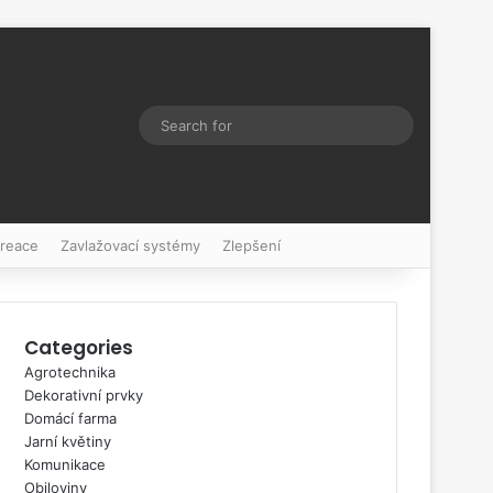
Switch skin
Search
for
kreace
Zavlažovací systémy
Zlepšení
Categories
Agrotechnika
Dekorativní prvky
Domácí farma
Jarní květiny
Komunikace
Obiloviny