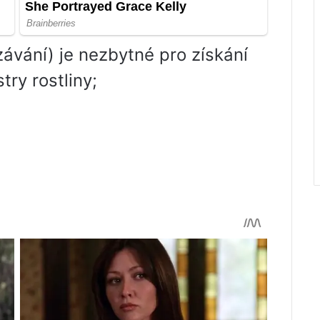
závání) je nezbytné pro získání
ry rostliny;