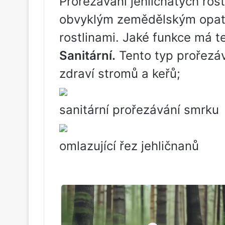
Prořezávání jehličnatých rost
obvyklým zemědělským opatř
rostlinami. Jaké funkce má t
Sanitární.
Tento typ prořezáv
zdraví stromů a keřů;
sanitární prořezávání smrku
omlazující řez jehličnanů