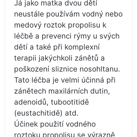
Já jako matka dvou dětí
neustále používám vodný nebo
medový roztok propolisu k
léčbě a prevenci rýmy u svých
dětí a také při komplexní
terapii jakýchkoli zánětů a
poškození sliznice nosohltanu.
Tato léčba je velmi účinná při
zánětech maxilárních dutin,
adenoidů, tubootitidě
(eustachitidě) atd.
Účinek použití vodného
roztoku propolisu se výrazně