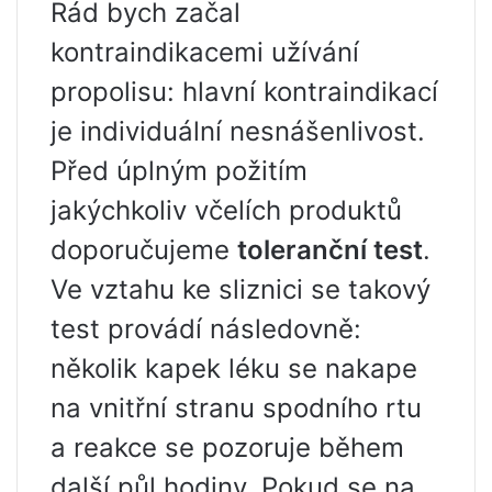
Rád bych začal
kontraindikacemi užívání
propolisu: hlavní kontraindikací
je individuální nesnášenlivost.
Před úplným požitím
jakýchkoliv včelích produktů
doporučujeme
toleranční test
.
Ve vztahu ke sliznici se takový
test provádí následovně:
několik kapek léku se nakape
na vnitřní stranu spodního rtu
a reakce se pozoruje během
další půl hodiny. Pokud se na