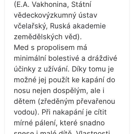
(E.A. Vakhonina, Státní
vědeckovýzkumný ústav
včelařský, Ruská akademie
zemědělských věd).
Med s propolisem má
minimální bolestivé a dráždivé
účinky z užívání. Díky tomu je
možné jej použít ke kapání do
nosu nejen dospělým, ale i
dětem (zředěným převařenou
vodou). Při nakapání je cítit
mírné pálení, které snadno
snese i malé dítě. Vlastnosti