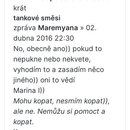
krát
tankové směsi
zpráva
Maremyana
» 02.
dubna 2016 22:30
No, obecně ano)) pokud to
nepukne nebo nekvete,
vyhodím to a zasadím něco
jiného)) oni to vědí
Marina I))
Mohu kopat, nesmím kopat)),
ale ne. Nemůžu si pomoct a
kopat.