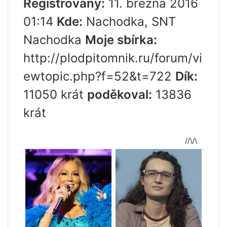
Registrovaný:
11. března 2016
01:14
Kde:
Nachodka, SNT
Nachodka
Moje sbírka:
http://plodpitomnik.ru/forum/vi
ewtopic.php?f=52&t=722
Dík:
11050 krát
poděkoval:
13836
krát