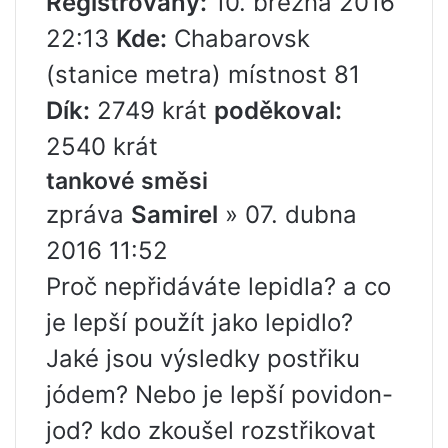
Registrovaný:
10. března 2016
22:13
Kde:
Chabarovsk
(stanice metra) místnost 81
Dík:
2749 krát
poděkoval:
2540 krát
tankové směsi
zpráva
Samirel
» 07. dubna
2016 11:52
Proč nepřidáváte lepidla? a co
je lepší použít jako lepidlo?
Jaké jsou výsledky postřiku
jódem? Nebo je lepší povidon-
jod? kdo zkoušel rozstřikovat