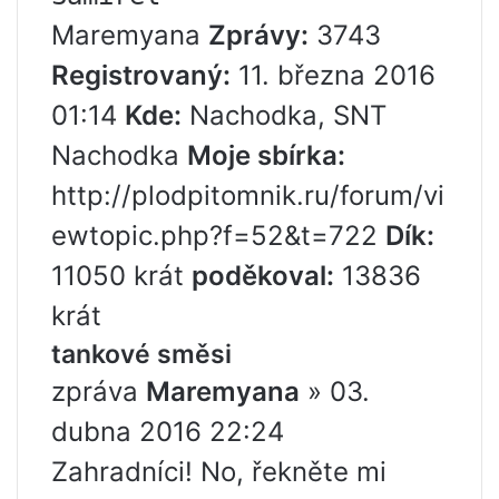
Maremyana
Zprávy:
3743
Registrovaný:
11. března 2016
01:14
Kde:
Nachodka, SNT
Nachodka
Moje sbírka:
http://plodpitomnik.ru/forum/vi
ewtopic.php?f=52&t=722
Dík:
11050 krát
poděkoval:
13836
krát
tankové směsi
zpráva
Maremyana
» 03.
dubna 2016 22:24
Zahradníci! No, řekněte mi