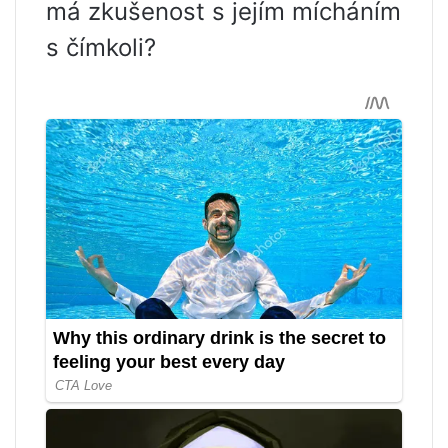
má zkušenost s jejím mícháním
s čímkoli?