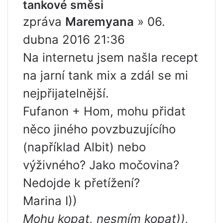
tankové směsi
zpráva
Maremyana
» 06.
dubna 2016 21:36
Na internetu jsem našla recept
na jarní tank mix a zdál se mi
nejpřijatelnější.
Fufanon + Hom, mohu přidat
něco jiného povzbuzujícího
(například Albit) nebo
výživného? Jako močovina?
Nedojde k přetížení?
Marina I))
Mohu kopat, nesmím kopat)),