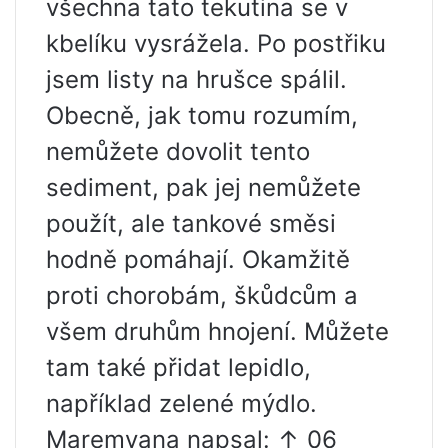
všechna tato tekutina se v
kbelíku vysrážela. Po postřiku
jsem listy na hrušce spálil.
Obecně, jak tomu rozumím,
nemůžete dovolit tento
sediment, pak jej nemůžete
použít, ale tankové směsi
hodně pomáhají. Okamžitě
proti chorobám, škůdcům a
všem druhům hnojení. Můžete
tam také přidat lepidlo,
například zelené mýdlo.
Maremyana napsal: ↑ 06