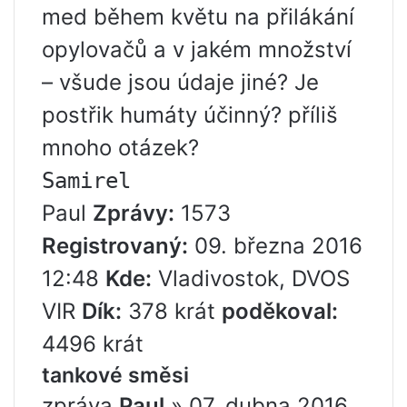
med během květu na přilákání
opylovačů a v jakém množství
– všude jsou údaje jiné? Je
postřik humáty účinný? příliš
mnoho otázek?
Samirel
Paul
Zprávy:
1573
Registrovaný:
09. března 2016
12:48
Kde:
Vladivostok, DVOS
VIR
Dík:
378 krát
poděkoval:
4496 krát
tankové směsi
zpráva
Paul
» 07. dubna 2016