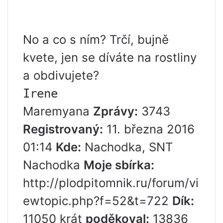
No a co s ním? Trčí, bujně
kvete, jen se díváte na rostliny
a obdivujete?
Irene
Maremyana
Zprávy:
3743
Registrovaný:
11. března 2016
01:14
Kde:
Nachodka, SNT
Nachodka
Moje sbírka:
http://plodpitomnik.ru/forum/vi
ewtopic.php?f=52&t=722
Dík:
11050 krát
poděkoval:
13836