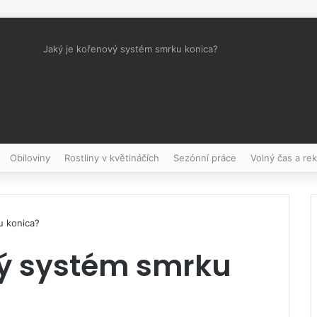
Jaký je kořenový systém smrku konica?
Pinterest
Obiloviny
Rostliny v květináčích
Sezónní práce
Volný čas a re
u konica?
vý systém smrku