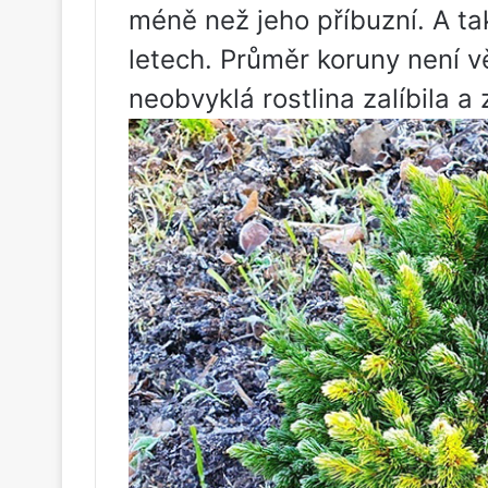
méně než jeho příbuzní. A t
letech. Průměr koruny není v
neobvyklá rostlina zalíbila a z