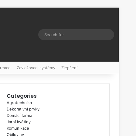
Switch skin
Search
for
kreace
Zavlažovací systémy
Zlepšení
Categories
Agrotechnika
Dekorativní prvky
Domácí farma
Jarní květiny
Komunikace
Obiloviny