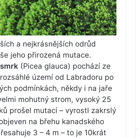
ších a nejkrásnějších odrůd
še jeho přirozená mutace.
 smrk
(Picea glauca) pochází ze
 rozsáhlé území od Labradoru po
ných podmínkách, někdy i na jaře
velmi mohutný strom, vysoký 25
ků prošel mutací – vyrostl zakrslý
4 objeven na břehu kanadského
řesahuje 3 – 4 m – to je 10krát