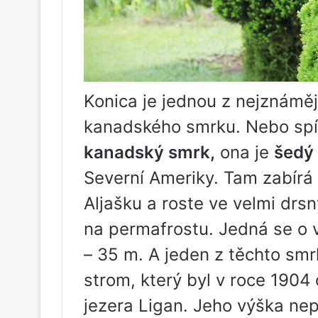
Konica je jednou z nejznáměj
kanadského smrku. Nebo spí
kanadský smrk,
ona je
šedý
Severní Ameriky. Tam zabírá
Aljašku a roste ve velmi drs
na permafrostu. Jedná se o 
– 35 m. A jeden z těchto smr
strom, který byl v roce 190
jezera Ligan. Jeho výška nep