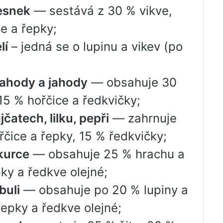
esnek
— sestává z 30 % vikve,
ce a řepky;
lí
– jedná se o lupinu a vikev (po
jahody a jahody
— obsahuje 30
15 % hořčice a ředkvičky;
čatech, lilku, pepři
— zahrnuje
řčice a řepky, 15 % ředkvičky;
kurce
— obsahuje 25 % hrachu a
ky a ředkve olejné;
buli
— obsahuje po 20 % lupiny a
 řepky a ředkve olejné;