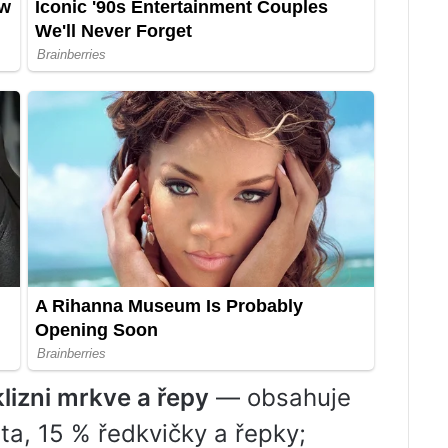
lizni mrkve a řepy
— obsahuje
ta, 15 % ředkvičky a řepky;