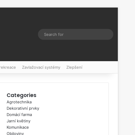
Switch skin
Search
for
 rekreace
Zavlažovací systémy
Zlepšení
Categories
Agrotechnika
Dekorativní prvky
Domácí farma
Jarní květiny
Komunikace
Obiloviny