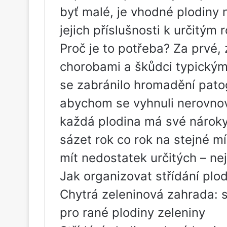
byť malé, je vhodné plodiny 
jejich příslušnosti k určitým 
Proč je to potřeba? Za prvé
chorobami a škůdci typickými
se zabránilo hromadění patog
abychom se vyhnuli nerovnová
každá plodina má své nárok
sázet rok co rok na stejné m
mít nedostatek určitých – nej
Jak organizovat střídání plod
Chytrá zeleninová zahrada: s
pro rané plodiny zeleniny