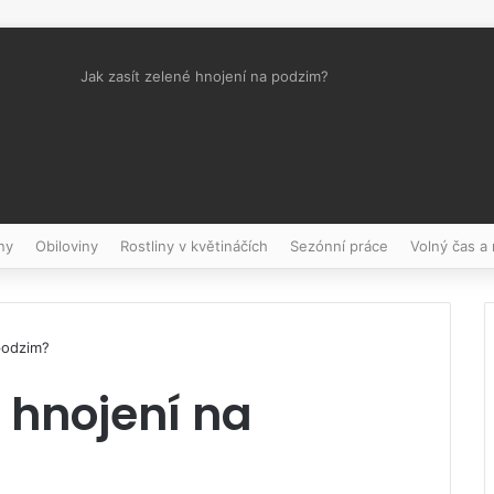
Jak zasít zelené hnojení na podzim?
Pinterest
ny
Obiloviny
Rostliny v květináčích
Sezónní práce
Volný čas a
podzim?
é hnojení na