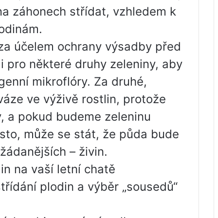
na záhonech střídat, vzhledem k
rodinám.
, za účelem ochrany výsadby před
 pro některé druhy zeleniny, aby
enní mikroflóry. Za druhé,
ze ve výživě rostlin, protože
y, a pokud budeme zeleninu
ísto, může se stát, že půda bude
žádanějších – živin.
in na vaší letní chatě
třídání plodin a výběr „sousedů“