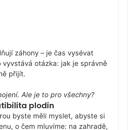
lňují záhony – je čas vysévat
o vyvstává otázka: jak je správně
 přijít.
ojení. Ale je to pro všechny?
ibilita plodin
rou byste měli myslet, abyste si
menu, o čem mluvíme: na zahradě,