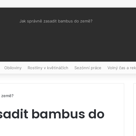
Jak správně zasadit bambus do země?
Pinterest
Obiloviny
Rostliny v květináčích
Sezónní práce
Volný čas a re
o země?
sadit bambus do