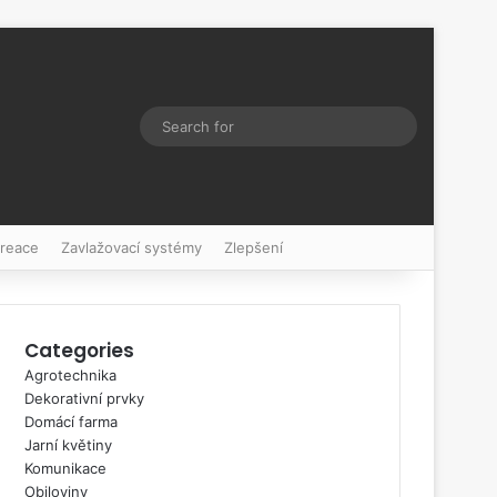
Switch skin
Search
for
kreace
Zavlažovací systémy
Zlepšení
Categories
Agrotechnika
Dekorativní prvky
Domácí farma
Jarní květiny
Komunikace
Obiloviny