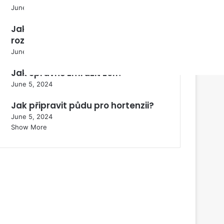
June 5, 2024
Jak se rostlina Perovskia
rozmnožuje?
June 5, 2024
Jak správně zmrazit zelí?
June 5, 2024
Jak připravit půdu pro hortenzii?
June 5, 2024
Show More