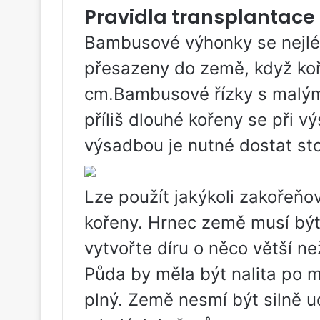
Pravidla transplantace
Bambusové výhonky se nejlép
přesazeny do země, když ko
cm.Bambusové řízky s malými
příliš dlouhé kořeny se při 
výsadbou je nutné dostat st
Lze použít jakýkoli zakořeňo
kořeny. Hrnec země musí být
vytvořte díru o něco větší n
Půda by měla být nalita po m
plný. Země nesmí být silně 