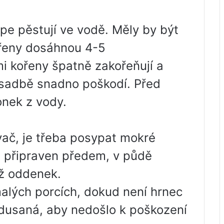
e pěstují ve vodě. Měly by být
řeny dosáhnou 4-5
 kořeny špatně zakořeňují a
výsadbě snadno poškodí. Před
onek z vody.
vač, je třeba posypat mokré
 připraven předem, v půdě
ež oddenek.
alých porcích, dokud není hrnec
udusaná, aby nedošlo k poškození