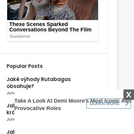
Popular Posts
Jaké výhody Rutabagas
obsahuje?
X
June 5, 2024
Jak rozeznat samce od samice
králíka?
June 5, 2024
Jak správně zasít krmnou řepu?