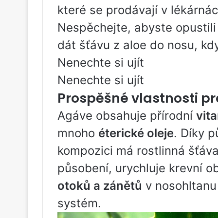
které se prodávají v lékárná
Nespěchejte, abyste opustil
dát šťávu z aloe do nosu, k
Nenechte si ujít
Nenechte si ujít
Prospěšné vlastnosti p
Agáve obsahuje přírodní
vita
mnoho
éterické oleje
. Díky p
kompozici má rostlinná šťáv
působení, urychluje krevní 
otoků a zánětů
v nosohltanu 
systém.