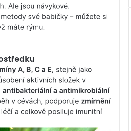
ch. Ale jsou návykové.
i metody své babičky – můžete si
dyž máte rýmu.
rostředku
míny A, B, C a E
, stejně jako
ůsobení aktivních složek v
a
antibakteriální a antimikrobiální
oběh v cévách, podporuje
zmírnění
léčí a celkově posiluje imunitní