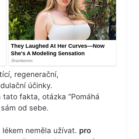
ící, regenerační,
ulační účinky.
 tato fakta, otázka “Pomáhá
í sám od sebe.
 lékem neměla užívat.
pro