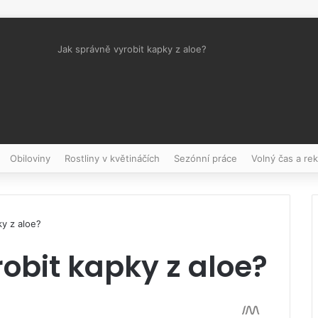
Jak správně vyrobit kapky z aloe?
Pinterest
Obiloviny
Rostliny v květináčích
Sezónní práce
Volný čas a re
ky z aloe?
obit kapky z aloe?