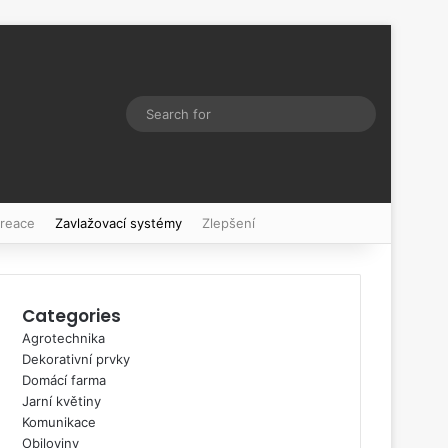
Switch skin
Search
for
kreace
Zavlažovací systémy
Zlepšení
Categories
Agrotechnika
Dekorativní prvky
Domácí farma
Jarní květiny
Komunikace
Obiloviny