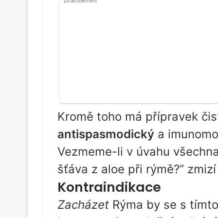
Kromě toho má přípravek čist
antispasmodický
a imunomod
Vezmeme-li v úvahu všechna
šťáva z aloe při rýmě?” zmiz
Kontraindikace
Zacházet
Rýma by se s tímto