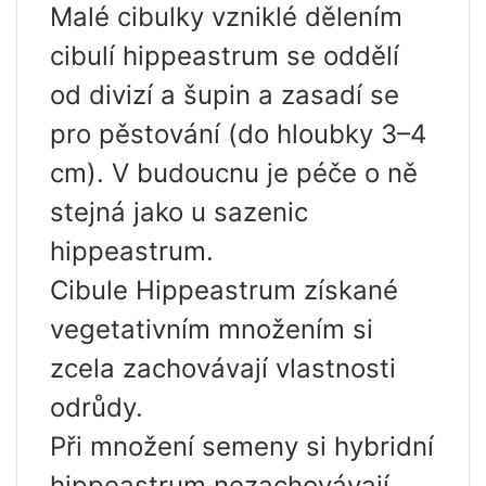
Malé cibulky vzniklé dělením
cibulí hippeastrum se oddělí
od divizí a šupin a zasadí se
pro pěstování (do hloubky 3–4
cm). V budoucnu je péče o ně
stejná jako u sazenic
hippeastrum.
Cibule Hippeastrum získané
vegetativním množením si
zcela zachovávají vlastnosti
odrůdy.
Při množení semeny si hybridní
hippeastrum nezachovávají