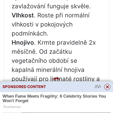
zavlažování funguje skvěle.
Vlhkost
. Roste při normální
vlhkosti v pokojových
podmínkách.
Hnojivo
. Krmte pravidelně 2x
měsíčně. Od začátku
vegetačního období se
kapalná minerální hnojiva
používají pro listnaté rostliny a
po vytvoření stopky minerální
SPONSORED CONTENT
hnojiva pro kvetoucí rostliny.
Doba odpočinku
. Pozorováno