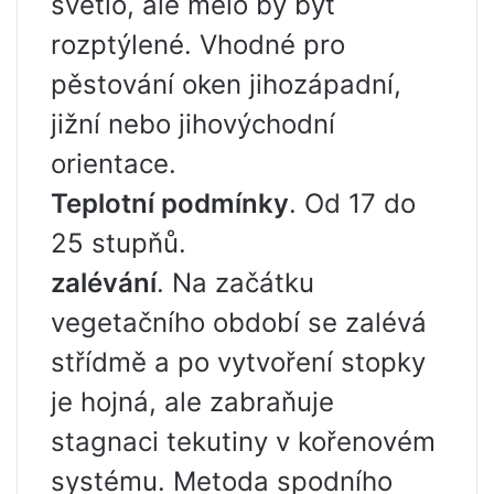
světlo, ale mělo by být
rozptýlené. Vhodné pro
pěstování oken jihozápadní,
jižní nebo jihovýchodní
orientace.
Teplotní podmínky
. Od 17 do
25 stupňů.
zalévání
. Na začátku
vegetačního období se zalévá
střídmě a po vytvoření stopky
je hojná, ale zabraňuje
stagnaci tekutiny v kořenovém
systému. Metoda spodního