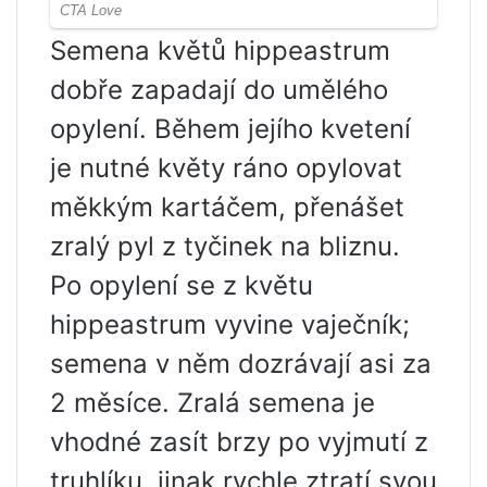
Semena květů hippeastrum
dobře zapadají do umělého
opylení. Během jejího kvetení
je nutné květy ráno opylovat
měkkým kartáčem, přenášet
zralý pyl z tyčinek na bliznu.
Po opylení se z květu
hippeastrum vyvine vaječník;
semena v něm dozrávají asi za
2 měsíce. Zralá semena je
vhodné zasít brzy po vyjmutí z
truhlíku, jinak rychle ztratí svou