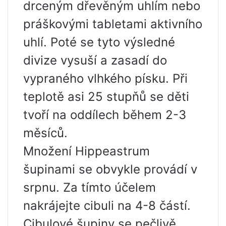
drceným dřevěným uhlím nebo
práškovými tabletami aktivního
uhlí. Poté se tyto výsledné
divize vysuší a zasadí do
vypraného vlhkého písku. Při
teplotě asi 25 stupňů se děti
tvoří na oddílech během 2-3
měsíců.
Množení Hippeastrum
šupinami se obvykle provádí v
srpnu. Za tímto účelem
nakrájejte cibuli na 4-8 částí.
Cibulové šupiny se pečlivě