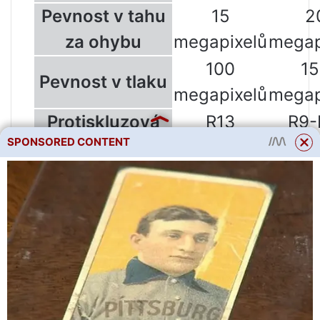
Pevnost v tahu
15
2
za ohybu
megapixelů
megap
100
1
Pevnost v tlaku
megapixelů
megap
Protiskluzová
R13
R9-
SPONSORED CONTENT
Od 500
Mrazuvzdornost
300 c
cyklů
Počet švů na 1
4
1
r.m.
Н
Гарантия
3 let
дан
Cena s