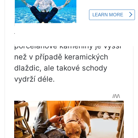
Porcelánové kameninové
schody se nebojí
mechanického poškození ve
formě třísek a jiných vad. Cena
porcelánové kameniny je vyšší
než v případě keramických
dlaždic, ale takové schody
vydrží déle.