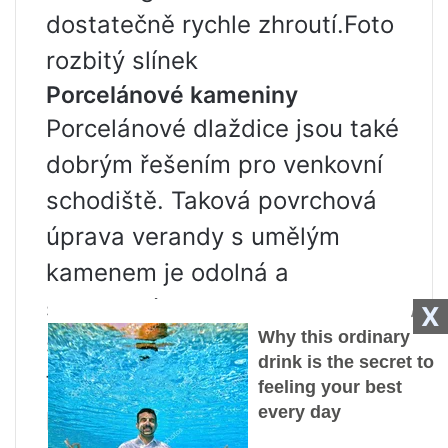
dostatečně rychle zhroutí.Foto
rozbitý slínek
Porcelánové kameniny
Porcelánové dlaždice jsou také
dobrým řešením pro venkovní
schodiště. Taková povrchová
úprava verandy s umělým
kamenem je odolná a
spolehlivá, vzhledem ke
X
složení materiálu a inkluze ve
formě křemene a živce
přispívají ke zlepšení výkonu.