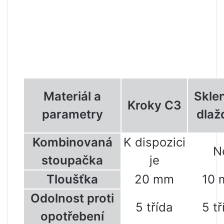
Materiál a
Skle
Kroky C3
parametry
dlaž
Kombinovaná
K dispozici
N
stoupačka
je
Tloušťka
20 mm
10
Odolnost proti
5 třída
5 tř
opotřebení