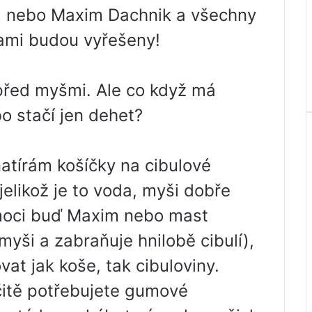
im nebo Maxim Dachnik a všechny
ami budou vyřešeny!
před myšmi. Ale co když má
o stačí jen dehet?
atírám košíčky na cibulové
jelikož je to voda, myši dobře
emoci buď Maxim nebo mast
yši a zabraňuje hnilobě cibulí),
vat jak koše, tak cibuloviny.
čitě potřebujete gumové