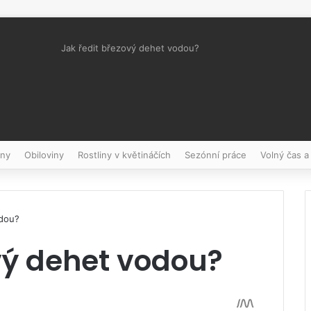
Jak ředit březový dehet vodou?
Pinterest
iny
Obiloviny
Rostliny v květináčích
Sezónní práce
Volný čas a
odou?
vý dehet vodou?