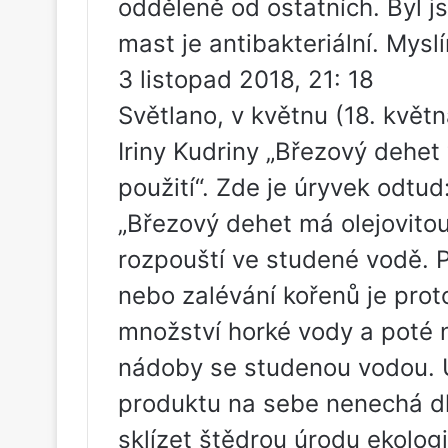
odděleně od ostatních. Byl js
mast je antibakteriální. Myslí
3 listopad 2018, 21: 18
Světlano, v květnu (18. květ
Iriny Kudriny „Březový dehe
použití“. Zde je úryvek odtud
„Březový dehet má olejovitou
rozpouští ve studené vodě. P
nebo zalévání kořenů je pro
množství horké vody a poté n
nádoby se studenou vodou. 
produktu na sebe nenechá d
sklízet štědrou úrodu ekolog