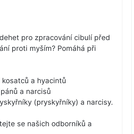
dehet pro zpracování cibulí před
ání proti myším? Pomáhá při
í kosatců a hyacintů
ipánů a narcisů
ryskyřníky (pryskyřníky) a narcisy.
ejte se našich odborníků a