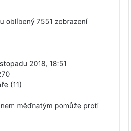
ku oblíbený 7551 zobrazení
istopadu 2018, 18:51
270
ře (11)
íranem měďnatým pomůže proti