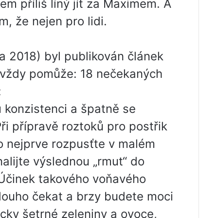
em příliš líný jít za Maximem. A
m, že nejen pro lidi.
na 2018) byl publikován článek
t vždy pomůže: 18 nečekaných
:
 konzistenci a špatně se
ři přípravě roztoků pro postřik
to nejprve rozpusťte v malém
alijte výslednou „rmut“ do
Účinek takového voňavého
louho čekat a brzy budete moci
icky šetrné zeleniny a ovoce,