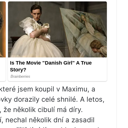
 které jsem koupil v Maximu, a
ky dorazily celé shnilé. A letos,
 že několik cibulí má díry.
 nechal několik dní a zasadil