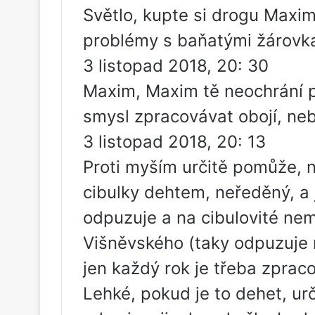
Světlo, kupte si drogu Max
problémy s baňatými žárovk
3 listopad 2018, 20: 30
Maxim, Maxim tě neochrání 
smysl zpracovávat obojí, neb
3 listopad 2018, 20: 13
Proti myším určitě pomůže, n
cibulky dehtem, neředěný, a 
odpuzuje a na cibulovité n
Višněvského (taky odpuzuje m
jen každý rok je třeba zpraco
Lehké, pokud je to dehet, ur