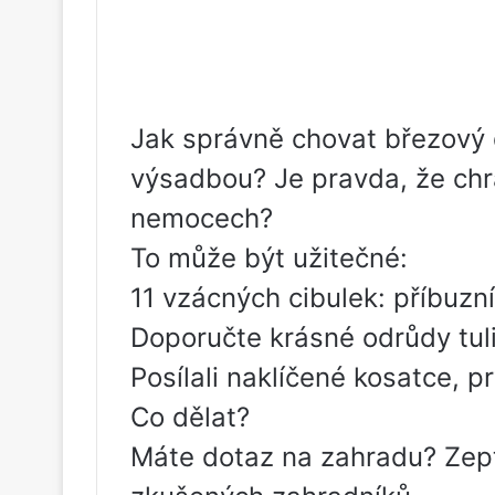
Jak správně chovat březový 
výsadbou? Je pravda, že chr
nemocech?
To může být užitečné:
11 vzácných cibulek: příbuzn
Doporučte krásné odrůdy tul
Posílali naklíčené kosatce, p
Co dělat?
Máte dotaz na zahradu? Zept