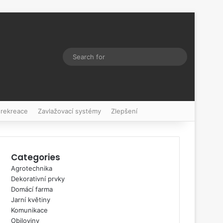
Switch skin
Search
for
 rekreace
Zavlažovací systémy
Zlepšení
Categories
Agrotechnika
Dekorativní prvky
Domácí farma
Jarní květiny
Komunikace
Obiloviny