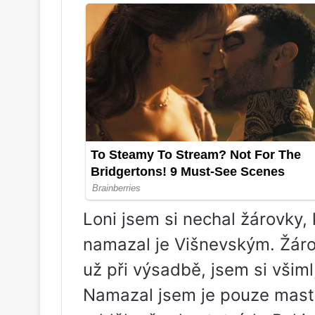
Loni jsem si nechal žárovky,
namazal je Višnevským. Žárov
už při výsadbě, jsem si všiml,
Namazal jsem je pouze mastí,