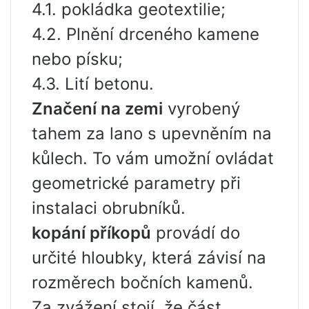
4.1. pokládka geotextilie;
4.2. Plnění drceného kamene
nebo písku;
4.3. Lití betonu.
Značení na zemi
vyrobený
tahem za lano s upevněním na
kůlech. To vám umožní ovládat
geometrické parametry při
instalaci obrubníků.
kopání příkopů
provádí do
určité hloubky, která závisí na
rozměrech bočních kamenů.
Za zvážení stojí, že část