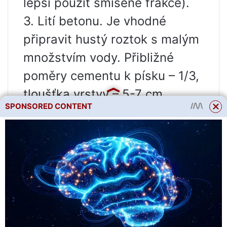
lepší použít smíšené frakce).
3. Lití betonu. Je vhodné
připravit hustý roztok s malým
množstvím vody. Přibližné
poměry cementu k písku – 1/3,
tloušťka vrstvy – 5-7 cm.
SPONSORED CONTENT
V některých případech lze
instalaci obrubníků
(dekorativní) provést přímo na
písčitém podkladu, bez použití
drceného kamene a betonu. To
však sníží pevnost a životnost.
Montáž obrubníků
vyrobeno