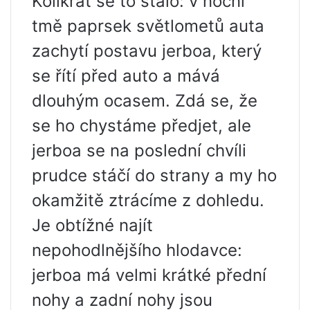
Kolikrát se to stalo: v noční
tmě paprsek světlometů auta
zachytí postavu jerboa, který
se řítí před auto a mává
dlouhým ocasem. Zdá se, že
se ho chystáme předjet, ale
jerboa se na poslední chvíli
prudce stáčí do strany a my ho
okamžitě ztrácíme z dohledu.
Je obtížné najít
nepohodlnějšího hlodavce:
jerboa má velmi krátké přední
nohy a zadní nohy jsou