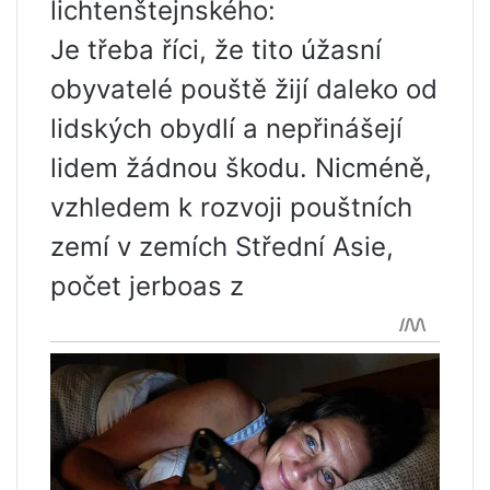
lichtenštejnského:
Je třeba říci, že tito úžasní
obyvatelé pouště žijí daleko od
lidských obydlí a nepřinášejí
lidem žádnou škodu. Nicméně,
vzhledem k rozvoji pouštních
zemí v zemích Střední Asie,
počet jerboas z