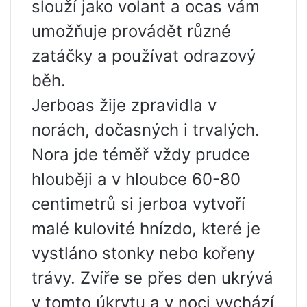
slouží jako volant a ocas vám
umožňuje provádět různé
zatáčky a používat odrazový
běh.
Jerboas žije zpravidla v
norách, dočasných i trvalých.
Nora jde téměř vždy prudce
hlouběji a v hloubce 60-80
centimetrů si jerboa vytvoří
malé kulovité hnízdo, které je
vystláno stonky nebo kořeny
trávy. Zvíře se přes den ukrývá
v tomto úkrytu a v noci vychází