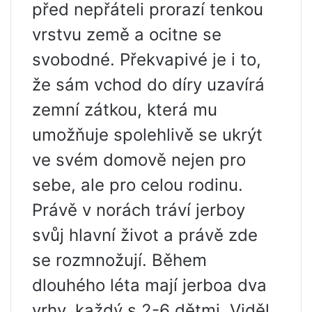
před nepřáteli prorazí tenkou
vrstvu země a ocitne se
svobodné. Překvapivé je i to,
že sám vchod do díry uzavírá
zemní zátkou, která mu
umožňuje spolehlivě se ukrýt
ve svém domově nejen pro
sebe, ale pro celou rodinu.
Právě v norách tráví jerboy
svůj hlavní život a právě zde
se rozmnožují. Během
dlouhého léta mají jerboa dva
vrhy, každý s 2-6 dětmi. Viděl