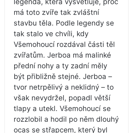
legenda, která vysvětluje, proč
má toto zvíře tak zvláštní
stavbu těla. Podle legendy se
tak stalo ve chvíli, kdy
Všemohoucí rozdával části těl
zvířatům. Jerboa má malinké
přední nohy a ty zadní měly
být přibližně stejné. Jerboa –
tvor netrpělivý a neklidný – to
však nevydržel, popadl větší
tlapy a utekl. Všemohoucí se
rozzlobil a hodil po něm dlouhý
ocas se střapcem, který byl