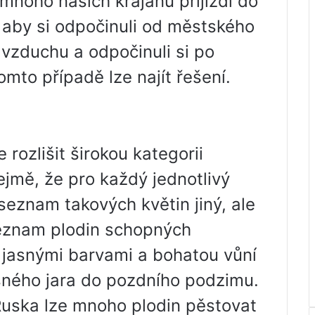
 mnoho našich krajanů přijíždí do
, aby si odpočinuli od městského
 vzduchu a odpočinuli si po
omto případě lze najít řešení.
 rozlišit širokou kategorii
jmě, že pro každý jednotlivý
seznam takových květin jiný, ale
eznam plodin schopných
ti jasnými barvami a bohatou vůní
asného jara do pozdního podzimu.
Ruska lze mnoho plodin pěstovat