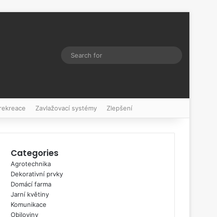
Switch skin
Search
for
 rekreace
Zavlažovací systémy
Zlepšení
Categories
Agrotechnika
Dekorativní prvky
Domácí farma
Jarní květiny
Komunikace
Obiloviny