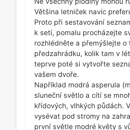
Ne všechny plodiny mohou rů
Většina letniček navíc prefe
Proto při sestavování sezna
k setí, pomalu procházejte s
rozhlédněte a přemýšlejte o 
předzahrádku, kolik tam v lé
teprve poté si vytvořte sezn
vašem dvoře.
Například modrá asperula (m
sluneční světlo a cítí se mn
křídových, vlhkých půdách. V
vysévat pod stromy na zahra
první světle modré květy s v