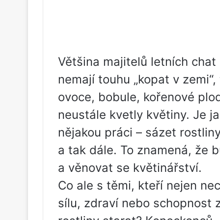
Většina majitelů letních cha
nemají touhu „kopat v zemi“,
ovoce, bobule, kořenové plod
neustále kvetly květiny. Je 
nějakou práci – sázet rostliny
a tak dále. To znamená, že 
a věnovat se květinářství.
Co ale s těmi, kteří nejen ne
sílu, zdraví nebo schopnost 