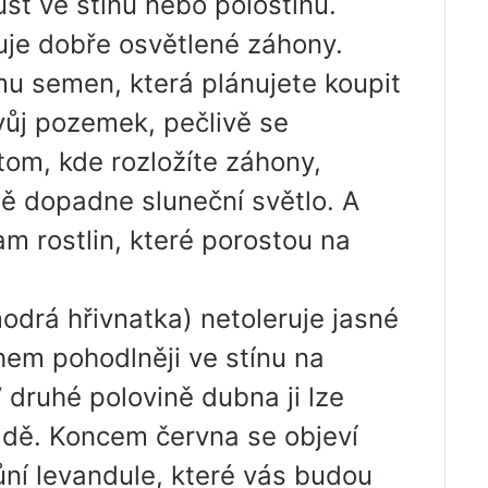
st ve stínu nebo polostínu.
ruje dobře osvětlené záhony.
mu semen, která plánujete koupit
vůj pozemek, pečlivě se
tom, kde rozložíte záhony,
tě dopadne sluneční světlo. A
am rostlin, které porostou na
odrá hřivnatka) netoleruje jasné
ohem pohodlněji ve stínu na
 druhé polovině dubna ji lze
dě. Koncem června se objeví
ůní levandule, které vás budou