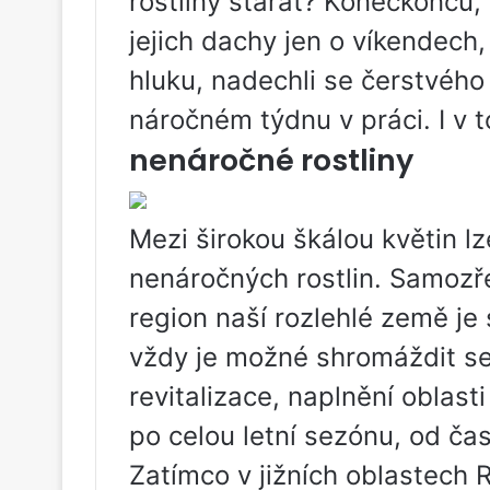
rostliny starat? Koneckonců,
jejich dachy jen o víkendech
hluku, nadechli se čerstvého
náročném týdnu v práci. I v t
nenáročné rostliny
Mezi širokou škálou květin lze
nenáročných rostlin. Samozře
region naší rozlehlé země je 
vždy je možné shromáždit s
revitalizace, naplnění oblas
po celou letní sezónu, od č
Zatímco v jižních oblastech 