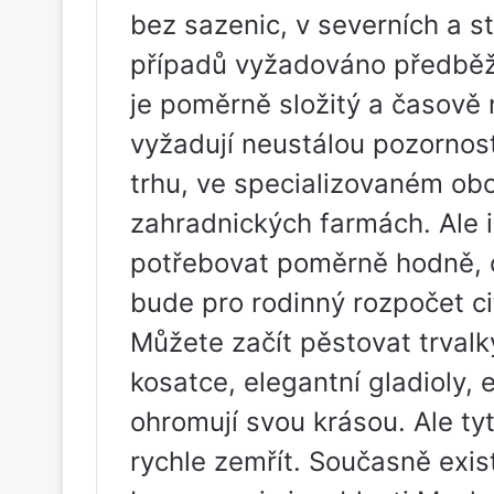
bez sazenic, v severních a s
případů vyžadováno předběžn
je poměrně složitý a časově
vyžadují neustálou pozornos
trhu, ve specializovaném ob
zahradnických farmách. Ale 
potřebovat poměrně hodně, 
bude pro rodinný rozpočet ci
Můžete začít pěstovat trvalky
kosatce, elegantní gladioly, e
ohromují svou krásou. Ale t
rychle zemřít. Současně exist