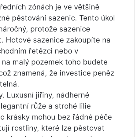
tředních zónách je ve většině
é pěstování sazenic. Tento úkol
 náročný, protože sazenice
t. Hotové sazenice zakoupíte na
chodním řetězci nebo v
i na malý pozemek toho budete
což znamená, že investice peněz
telná.
. Luxusní jiřiny, nádherné
legantní růže a strohé lilie
yto krásky mohou bez řádné péče
ují rostliny, které lze pěstovat