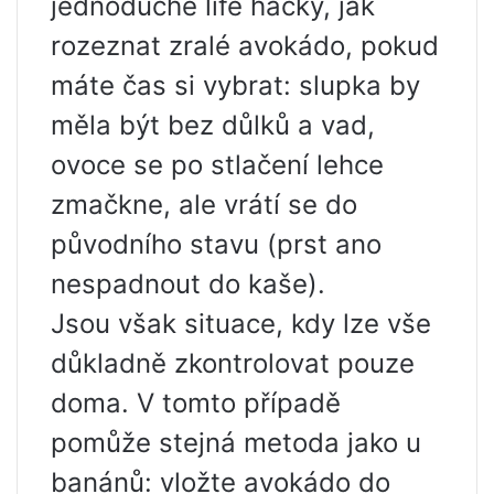
jednoduché life hacky, jak
rozeznat zralé avokádo, pokud
máte čas si vybrat: slupka by
měla být bez důlků a vad,
ovoce se po stlačení lehce
zmačkne, ale vrátí se do
původního stavu (prst ano
nespadnout do kaše).
Jsou však situace, kdy lze vše
důkladně zkontrolovat pouze
doma. V tomto případě
pomůže stejná metoda jako u
banánů: vložte avokádo do