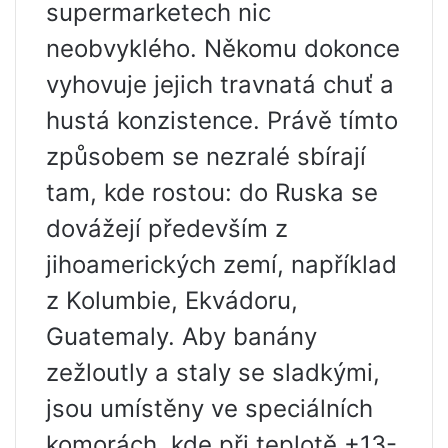
supermarketech nic
neobvyklého. Někomu dokonce
vyhovuje jejich travnatá chuť a
hustá konzistence. Právě tímto
způsobem se nezralé sbírají
tam, kde rostou: do Ruska se
dovážejí především z
jihoamerických zemí, například
z Kolumbie, Ekvádoru,
Guatemaly. Aby banány
zežloutly a staly se sladkými,
jsou umístěny ve speciálních
komorách, kde při teplotě +13-