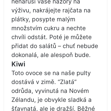
nenaruší vaše názory na
výživu, nakrájejte rajčata na
plátky, posypte malým
množstvím cukru a nechte
chvíli odstát. Poté je můžete
přidat do salátů – chuť nebude
dokonalá, ale alespoň bude.
Kiwi
Toto ovoce se na naše pulty
dostává v zimě. “Zlatá”
odrůda, vyvinutá na Novém
Zélandu, je obvykle sladká a
šťavnatá, ale je dražší. Běžné