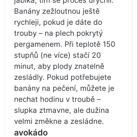
jablka, tím se proces urychlí.
Banány zežloutnou ještě
rychleji, pokud je dáte do
trouby – na plech pokrytý
pergamenem. Při teplotě 150
stupňů (ne více) stačí 20
minut, aby plody znatelně
zesládly. Pokud potřebujete
banány na pečení, můžete je
nechat hodinu v troubě –
slupka ztmavne, ale dužina
velmi změkne a zesládne.
avokádo