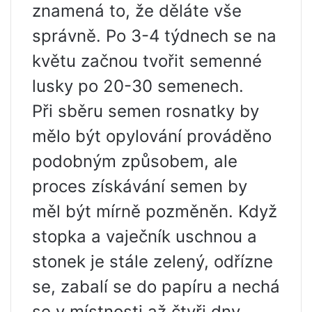
znamená to, že děláte vše
správně. Po 3-4 týdnech se na
květu začnou tvořit semenné
lusky po 20-30 semenech.
Při sběru semen rosnatky by
mělo být opylování prováděno
podobným způsobem, ale
proces získávání semen by
měl být mírně pozměněn. Když
stopka a vaječník uschnou a
stonek je stále zelený, odřízne
se, zabalí se do papíru a nechá
se v místnosti až čtyři dny.