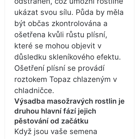
odstraněn, což umožní rostlině
ukázat svou sílu. Půda by měla
být občas zkontrolována a
ošetřena kvůli růstu plísní,
které se mohou objevit v
důsledku skleníkového efektu.
Ošetření plísní se provádí
roztokem Topaz chlazeným v
chladničce.
Výsadba masožravých rostlin je
druhou hlavní fází jejich
pěstování od začátku
Když jsou vaše semena