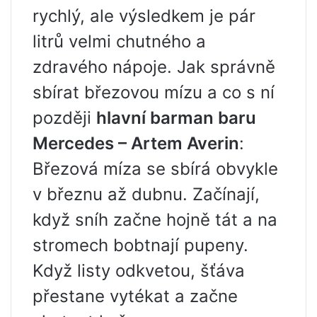
rychlý, ale výsledkem je pár
litrů velmi chutného a
zdravého nápoje. Jak správně
sbírat březovou mízu a co s ní
později
hlavní barman baru
Mercedes – Artem Averin
:
Březová míza se sbírá obvykle
v březnu až dubnu. Začínají,
když sníh začne hojně tát a na
stromech bobtnají pupeny.
Když listy odkvetou, šťáva
přestane vytékat a začne