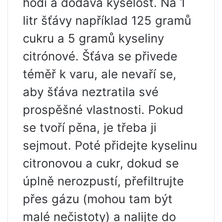
hodí a dodává kyselost. Na 1
litr šťávy například 125 gramů
cukru a 5 gramů kyseliny
citrónové. Šťáva se přivede
téměř k varu, ale nevaří se,
aby šťáva neztratila své
prospěšné vlastnosti. Pokud
se tvoří pěna, je třeba ji
sejmout. Poté přidejte kyselinu
citronovou a cukr, dokud se
úplně nerozpustí, přefiltrujte
přes gázu (mohou tam být
malé nečistoty) a nalijte do