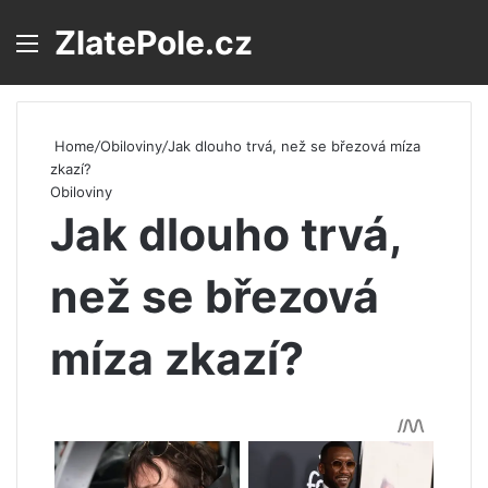
ZlatePole.cz
Menu
S
Home
/
Obiloviny
/
Jak dlouho trvá, než se březová míza
zkazí?
Obiloviny
Jak dlouho trvá,
než se březová
míza zkazí?