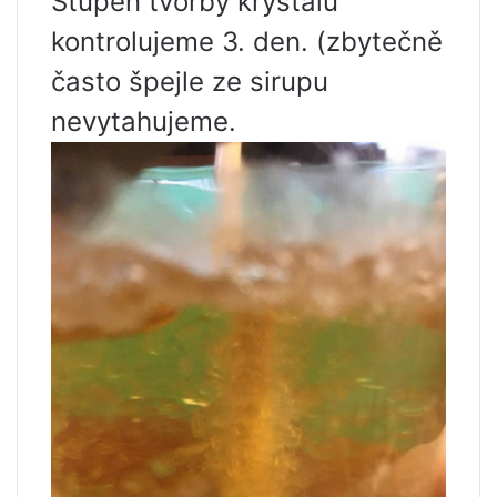
Stupeň tvorby krystalů
kontrolujeme 3. den. (zbytečně
často špejle ze sirupu
nevytahujeme.