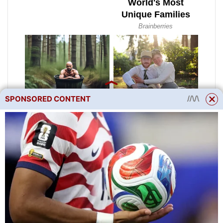
SPONSORED CONTENT
Stejně tak ve dnech 5 a 7.
Vyrostlé krystaly zkoumáme