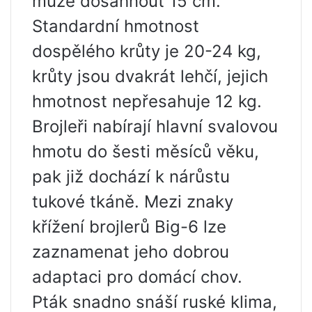
může dosáhnout 15 cm.
Standardní hmotnost
dospělého krůty je 20-24 kg,
krůty jsou dvakrát lehčí, jejich
hmotnost nepřesahuje 12 kg.
Brojleři nabírají hlavní svalovou
hmotu do šesti měsíců věku,
pak již dochází k nárůstu
tukové tkáně. Mezi znaky
křížení brojlerů Big-6 lze
zaznamenat jeho dobrou
adaptaci pro domácí chov.
Pták snadno snáší ruské klima,