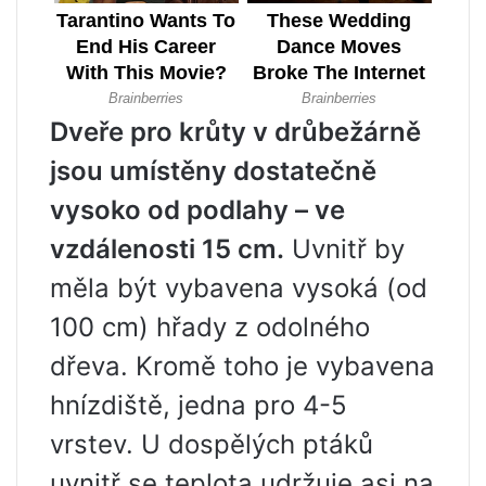
Dveře pro krůty v drůbežárně
jsou umístěny dostatečně
vysoko od podlahy – ve
vzdálenosti 15 cm.
Uvnitř by
měla být vybavena vysoká (od
100 cm) hřady z odolného
dřeva. Kromě toho je vybavena
hnízdiště, jedna pro 4-5
vrstev. U dospělých ptáků
uvnitř se teplota udržuje asi na