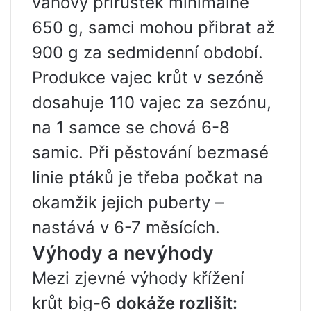
váhový přírůstek minimálně
650 g, samci mohou přibrat až
900 g za sedmidenní období.
Produkce vajec krůt v sezóně
dosahuje 110 vajec za sezónu,
na 1 samce se chová 6-8
samic. Při pěstování bezmasé
linie ptáků je třeba počkat na
okamžik jejich puberty –
nastává v 6-7 měsících.
Výhody a nevýhody
Mezi zjevné výhody křížení
krůt big-6
dokáže rozlišit: