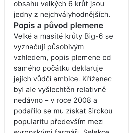
obsahu velkých 6 krůt jsou
jedny z nejchvályhodnějších.
Popis a původ plemene
Velké a masité krůty Big-6 se
vyznačují působivým
vzhledem, popis plemene od
samého počátku deklaruje
jejich vůdčí ambice. Kříženec
byl ale vyšlechtěn relativně
nedávno – v roce 2008 a
podařilo se mu získat širokou
popularitu především mezi
evropskými farmáři. Selekce