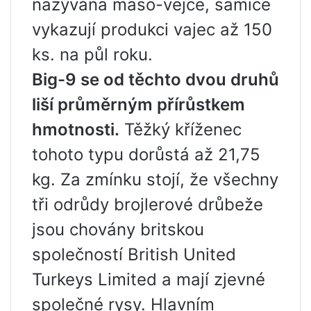
nazývána maso-vejce, samice
vykazují produkci vajec až 150
ks. na půl roku.
Big-9 se od těchto dvou druhů
liší průměrným přírůstkem
hmotnosti.
Těžký kříženec
tohoto typu dorůstá až 21,75
kg. Za zmínku stojí, že všechny
tři odrůdy brojlerové drůbeže
jsou chovány britskou
společností British United
Turkeys Limited a mají zjevné
společné rysy. Hlavním