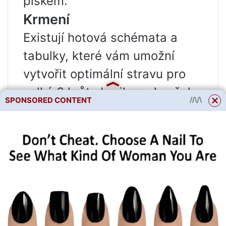
pískem.
Krmení
Existují hotová schémata a
tabulky, které vám umožní
vytvořit optimální stravu pro
velké 6 krůty brojlery. Je však
SPONSORED CONTENT
důležité si uvědomit, že je
nutné krmit kuřata odděleně
od dospělého ptáka. Pro mladá
zvířata se používá startovací
krmivo, které obsahuje
všechny potřebné přísady. Od
pátého dne se zavádí