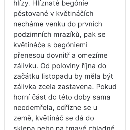
hlízy. Hlíznaté begónie
pěstované v květináčích
necháme venku do prvních
podzimních mrazíků, pak se
květináče s begóniemi
přenesou dovnitř a omezíme
zálivku. Od poloviny října do
začátku listopadu by měla být
zálivka zcela zastavena. Pokud
horní část do této doby sama
neodemřela, odřízne se u
země, květináč se dá do
sklepa nebo na tmavé chladné