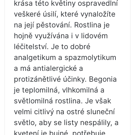
krása této květiny ospravedlní
veškeré úsilí, které vynaložíte
na její pěstování. Rostlina je
hojně využívána i v lidovém
léčitelství. Je to dobré
analgetikum a spazmolytikum
a má antialergické a
protizánětlivé účinky. Begonia
je teplomilná, vlhkomilná a
světlomilná rostlina. Je však
velmi citlivý na ostré sluneční
světlo, aby se listy nespálily, a
kvetení je bujné, potřebuje