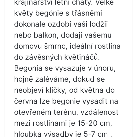
krajinářství letní chaty. Velké
květy begónie s třásněmi
dokonale ozdobí vaši lodžii
nebo balkon, dodají vašemu
domovu šmrnc, ideální rostlina
do závěsných květináčů.
Begonia se vysazuje v únoru,
hojně zaléváme, dokud se
neobjeví klíčky, od května do
června lze begonie vysadit na
otevřeném terénu, vzdálenost
mezi rostlinami je 15-20 cm,
hloubka výsadby je 5-7 cm .