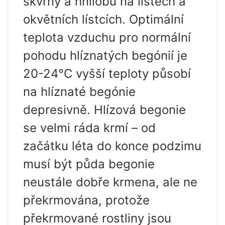
skvrny a hnilobu na listech a
okvětních lístcích. Optimální
teplota vzduchu pro normální
pohodu hlíznatých begónií je
20-24°C vyšší teploty působí
na hlíznaté begónie
depresivně. Hlízová begonie
se velmi ráda krmí – od
začátku léta do konce podzimu
musí být půda begonie
neustále dobře krmena, ale ne
překrmována, protože
překrmované rostliny jsou