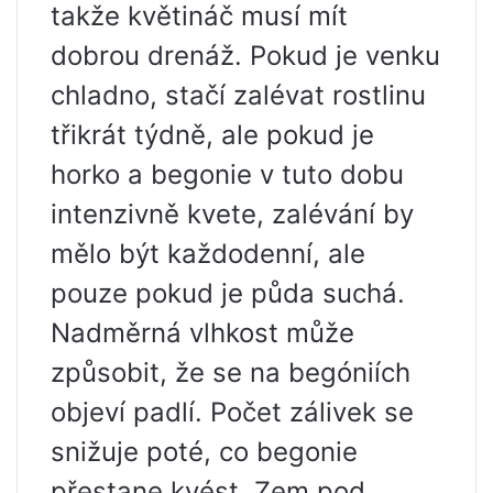
takže květináč musí mít
dobrou drenáž. Pokud je venku
chladno, stačí zalévat rostlinu
třikrát týdně, ale pokud je
horko a begonie v tuto dobu
intenzivně kvete, zalévání by
mělo být každodenní, ale
pouze pokud je půda suchá.
Nadměrná vlhkost může
způsobit, že se na begóniích
objeví padlí. Počet zálivek se
snižuje poté, co begonie
přestane kvést. Zem pod