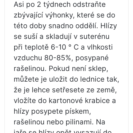
Asi po 2 týdnech odstraňte
zbývající výhonky, které se do
této doby snadno oddělí. Hlízy
se suší a skladují v suterénu
při teplotě 6-10 ° C a vlhkosti
vzduchu 80-85%, posypané
rašelinou. Pokud není sklep,
můžete je uložit do lednice tak,
že je lehce setřesete ze země,
vložíte do kartonové krabice a
hlízy posypete pískem,
rašelinou nebo pilinami. Na
jaře se hlízy opět vysazují do