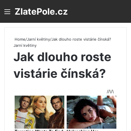
ZlatePole.cz
Menu
S
Home
/
Jarní květiny
/
Jak dlouho roste vistárie čínská?
Jarní květiny
Jak dlouho roste
vistárie čínská?