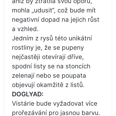
aniž by ztratila svou oporu,
mohla „udusit“, což bude mít
negativní dopad na jejich růst
a vzhled.
Jedním z rysů této unikátní
rostliny je, že se pupeny
nejčastěji otevírají dříve,
spodní listy se na stoncích
zelenají nebo se poupata
objevují okamžitě z listů.
DOGLYAD:
Vistárie bude vyžadovat více
prořezávání pro jasnou barvu.