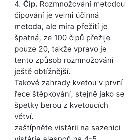
4.
Čip.
Rozmnožování metodou
čipování je velmi účinná
metoda, ale míra přežití je
špatná, ze 100 čipů přežije
pouze 20, takže vpravo je
tento způsob rozmnožování
ještě obtížnější.
Takové zahrady kvetou v první
řece štěpkování, stejně jako se
špetky berou z kvetoucích
větví.
zaštípněte vistárii na sazenici
vistárie alespoň na 4-5