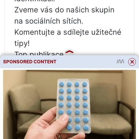
Zveme vás do našich skupin
na sociálních sítích.
Komentujte a sdílejte užitečné
tipy!
Top publikace
SPONSORED CONTENT
Nové a zajímavé odrůdy
Krásná krajinná řešení