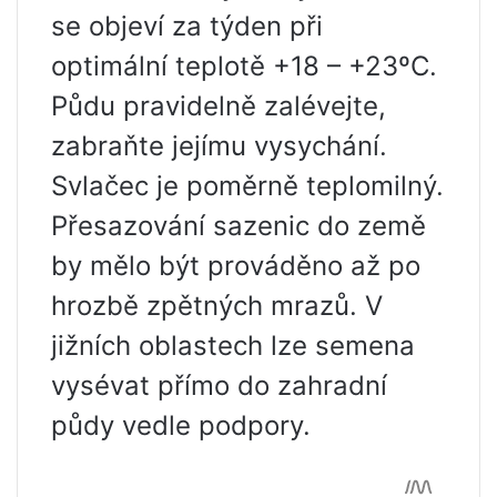
se objeví za týden při
optimální teplotě +18 – +23ºС.
Půdu pravidelně zalévejte,
zabraňte jejímu vysychání.
Svlačec je poměrně teplomilný.
Přesazování sazenic do země
by mělo být prováděno až po
hrozbě zpětných mrazů. V
jižních oblastech lze semena
vysévat přímo do zahradní
půdy vedle podpory.