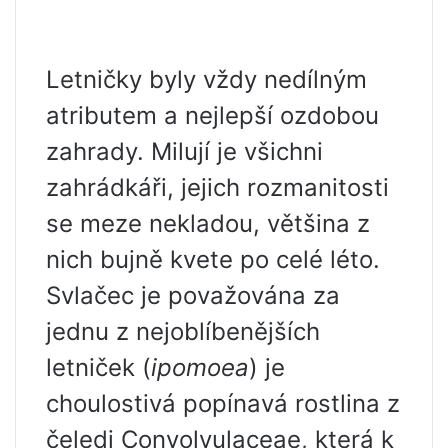
Letničky byly vždy nedílným
atributem a nejlepší ozdobou
zahrady. Milují je všichni
zahrádkáři, jejich rozmanitosti
se meze nekladou, většina z
nich bujně kvete po celé léto.
Svlačec je považována za
jednu z nejoblíbenějších
letniček (
ipomoea
) je
choulostivá popínavá rostlina z
čeledi Convolvulaceae, která k