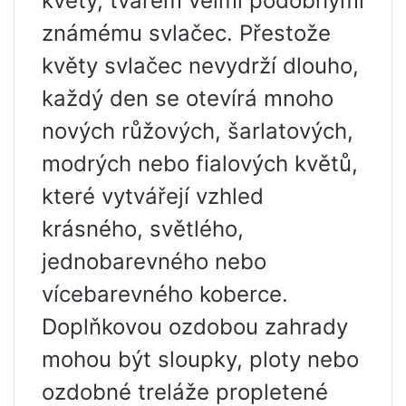
květy, tvarem velmi podobnými
známému svlačec. Přestože
květy svlačec nevydrží dlouho,
každý den se otevírá mnoho
nových růžových, šarlatových,
modrých nebo fialových květů,
které vytvářejí vzhled
krásného, ​​světlého,
jednobarevného nebo
vícebarevného koberce.
Doplňkovou ozdobou zahrady
mohou být sloupky, ploty nebo
ozdobné treláže propletené