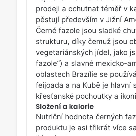
prodeji a ochutnat téměř v k
pěstují především v Jižní Am
Černé fazole jsou sladké chu
strukturu, díky čemuž jsou o
vegetariánských jídel, jako j
fazole“) a slavné mexicko-am
oblastech Brazílie se použív
feijoada a na Kubě je hlavní 
křesťanské pochoutky a ikoni
Složení a kalorie
Nutriční hodnota černých fazo
produktu je asi třikrát více 