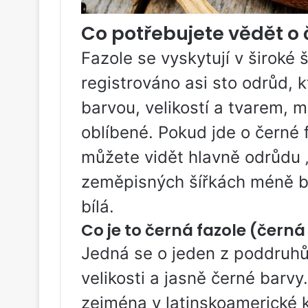
Co potřebujete vědět o 
Fazole se vyskytují v široké 
registrováno asi sto odrůd, kt
barvou, velikostí a tvarem, m
oblíbené. Pokud jde o černé
můžete vidět hlavně odrůdu „
zeměpisných šířkách méně b
bílá.
Co je to černá fazole (černá
Jedná se o jeden z poddruhů
velikosti a jasně černé barvy
zejména v latinskoamerické ku