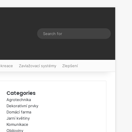
Switch skin
Search
for
ekreace
Zavlažovací systémy
Zlepšení
Categories
Agrotechnika
Dekorativní prvky
Domácí farma
Jarní květiny
Komunikace
Obiloviny