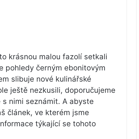
o krásnou malou fazolí setkali
je pohledy černým ebonitovým
m slibuje nové kulinářské
ole ještě nezkusili, doporučujeme
e s nimi seznámit. A abyste
náš článek, ve kterém jsme
 informace týkající se tohoto