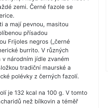
aždé zemi. Černé fazole se
erice.
ti a mají pevnou, masitou
blíbenou přísadou
sou Frijoles negros („černé
erické burrito. V různých
á v národním jídle zvaném
složkou tradiční maurské a
cké polévky z černých fazolí.
lí je 132 kcal na 100 g. V tomto
sacharidů než bílkovin a téměř