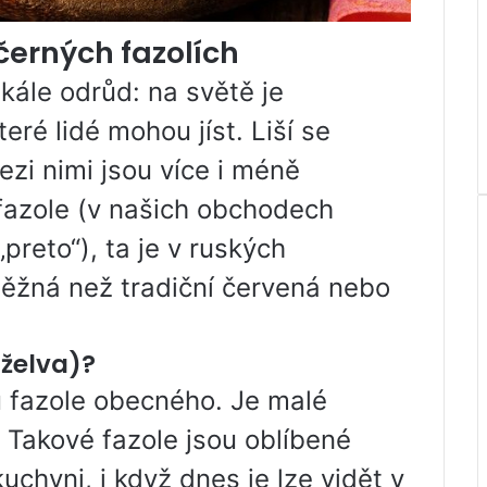
černých fazolích
škále odrůd: na světě je
eré lidé mohou jíst. Liší se
ezi nimi jsou více i méně
 fazole (v našich obchodech
preto“), ta je v ruských
ěžná než tradiční červená nebo
 želva)?
 fazole obecného. Je malé
. Takové fazole jsou oblíbené
chyni, i když dnes je lze vidět v