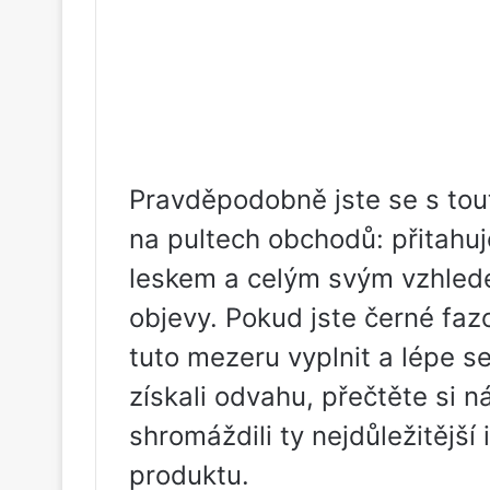
Pravděpodobně jste se s tout
na pultech obchodů: přitahu
leskem a celým svým vzhlede
objevy. Pokud jste černé faz
tuto mezeru vyplnit a lépe s
získali odvahu, přečtěte si 
shromáždili ty nejdůležitější
produktu.