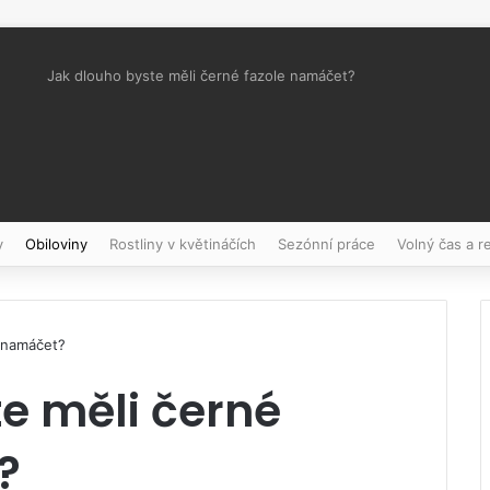
Jak dlouho byste měli černé fazole namáčet?
Pinterest
y
Obiloviny
Rostliny v květináčích
Sezónní práce
Volný čas a r
e namáčet?
e měli černé
?