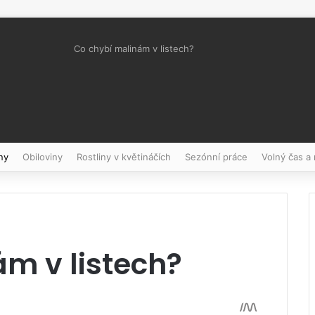
Co chybí malinám v listech?
Pinterest
ny
Obiloviny
Rostliny v květináčích
Sezónní práce
Volný čas a
m v listech?