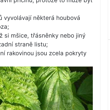
hlavní příčinu, protože to může být
tů vyvolávají některá houbová
óza;
ž si mšice, třásněnky nebo jiný
adní straně listu;
ní rakovinou jsou zcela pokryty