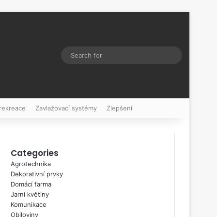
Switch skin
Search
for
 rekreace
Zavlažovací systémy
Zlepšení
Categories
Agrotechnika
Dekorativní prvky
Domácí farma
Jarní květiny
Komunikace
Obiloviny