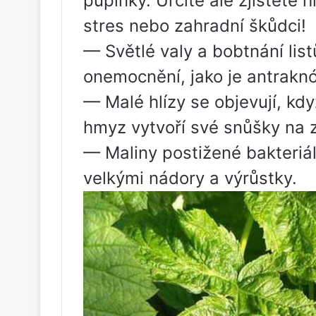
pupínky. Určitě ale zjistěte 
stres nebo zahradní škůdci!
— Světlé valy a bobtnání lis
onemocnění, jako je antrakn
— Malé hlízy se objevují, kdy
hmyz vytvoří své snůšky na z
— Maliny postižené bakteriál
velkými nádory a výrůstky.