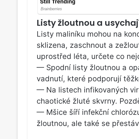
Listy žloutnou a usychaj
Listy maliníku mohou na konci
sklizena, zaschnout a zežlou
uprostřed léta, určete co nej
— Spodní listy žloutnou a op
vadnutí, které podporují těžk
— Na listech infikovaných vi
chaotické žluté skvrny. Pozd
— Mšice šíří infekční chlorózu
žloutnou, ale také se přestáv