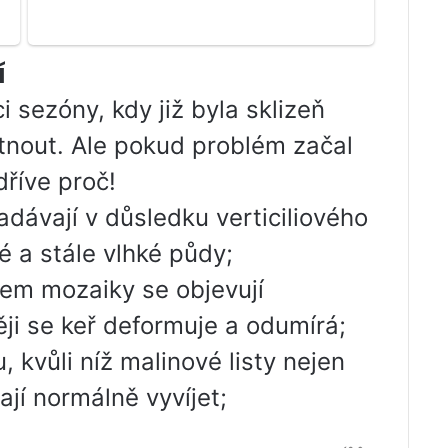
í
 sezóny, kdy již byla sklizeň
tnout. Ale pokud problém začal
dříve proč!
adávají v důsledku verticiliového
é a stále vlhké půdy;
rem mozaiky se objevují
ěji se keř deformuje a odumírá;
, kvůli níž malinové listy nejen
ají normálně vyvíjet;