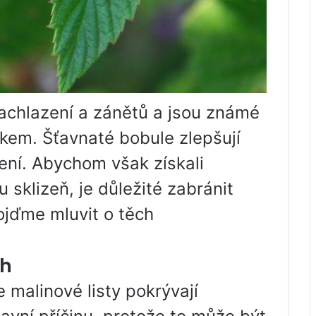
nachlazení a zánětů a jsou známé
kem. Šťavnaté bobule zlepšují
ávení. Abychom však získali
 sklizeň, je důležité zabránit
ojďme mluvit o těch
ch
malinové listy pokrývají