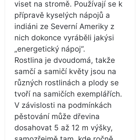
viset na stromě. Používají se k
přípravě kyselých nápojů a
indiáni ze Severní Ameriky z
nich dokonce vyráběli jakýsi
„energetický nápoj“.
Rostlina je dvoudomá, takže
samčí a samičí květy jsou na
různých rostlinách a plody se
tvoří na samičích exemplářích.
V závislosti na podmínkách
pěstování může dřevina
dosahovat 5 až 12 m výšky,
samozřejmě tam, kde ročně