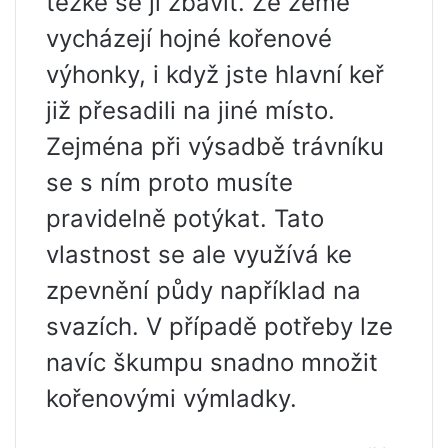
těžké se jí zbavit. Ze země
vycházejí hojné kořenové
výhonky, i když jste hlavní keř
již přesadili na jiné místo.
Zejména při výsadbě trávníku
se s ním proto musíte
pravidelně potýkat. Tato
vlastnost se ale využívá ke
zpevnění půdy například na
svazích. V případě potřeby lze
navíc škumpu snadno množit
kořenovými výmladky.