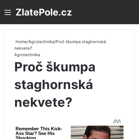
ZlatePole.cz
Menu
S
Home
/
Agrotechnika
/
Proč škumpa staghornská
nekvete?
Agrotechnika
Proč škumpa
staghornská
nekvete?