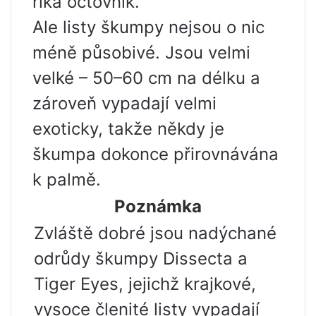
říká octovník.
Ale listy škumpy nejsou o nic
méně působivé. Jsou velmi
velké – 50–60 cm na délku a
zároveň vypadají velmi
exoticky, takže někdy je
škumpa dokonce přirovnávána
k palmě.
Poznámka
Zvláště dobré jsou nadýchané
odrůdy škumpy Dissecta a
Tiger Eyes, jejichž krajkové,
vysoce členité listy vypadají