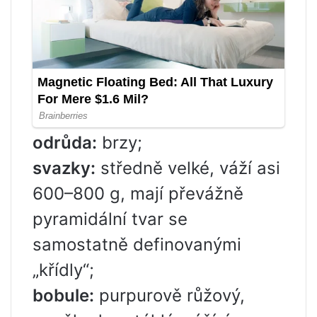
odrůda:
brzy;
svazky:
středně velké, váží asi
600–800 g, mají převážně
pyramidální tvar se
samostatně definovanými
„křídly“;
bobule:
purpurově růžový,