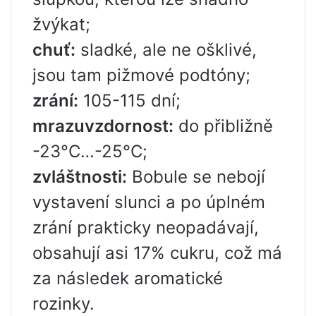
žvýkat;
chuť:
sladké, ale ne ošklivé,
jsou tam pižmové podtóny;
zrání:
105-115 dní;
mrazuvzdornost:
do přibližně
-23°С…-25°С;
zvláštnosti:
Bobule se nebojí
vystavení slunci a po úplném
zrání prakticky neopadávají,
obsahují asi 17% cukru, což má
za následek aromatické
rozinky.