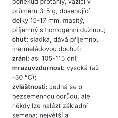
poněkud protáhlý, vážící v
průměru 3-5 g, dosahující
délky 15-17 mm, masitý,
příjemný s homogenní dužinou;
chuť:
sladká, dává příjemnou
marmeládovou dochuť;
zrání:
asi 105-115 dní;
mrazuvzdornost:
vysoká (až
-30 °C);
zvláštnosti:
Jedná se o
bezsemennou odrůdu, ale
někdy lze nalézt základní
semena; největší a