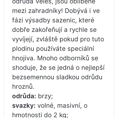
odrůda Veles, jsou oblíbené
mezi zahradníky! Dobývá i ve
fázi výsadby sazenic, které
dobře zakořeňují a rychle se
vyvíjejí, zvláště pokud pro tuto
plodinu používáte speciální
hnojiva. Mnoho odborníků se
shoduje, že se jedná o nejlepší
bezsemennou sladkou odrůdu
hroznů.
odrůda:
brzy;
svazky:
volné, masivní, o
hmotnosti do 2 kg;