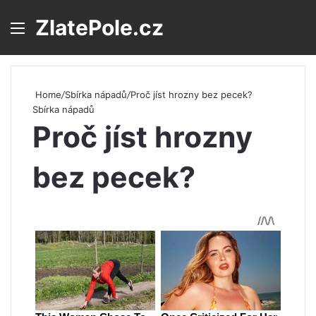
ZlatePole.cz
Menu
S
Home
/
Sbírka nápadů
/
Proč jíst hrozny bez pecek?
Sbírka nápadů
Proč jíst hrozny
bez pecek?