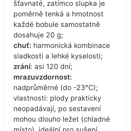
šťavnaté, zatímco slupka je
poměrně tenká a hmotnost
každé bobule samostatně
dosahuje 20 g;
chuť:
harmonická kombinace
sladkosti a lehké kyselosti;
zrání
: asi 120 dní;
mrazuvzdornost:
nadprůměrné (do -23°C);
vlastnosti: plody prakticky
neopadávají, po sestavení
mohou dlouho ležet (chladné
místo), ideální pro sušení