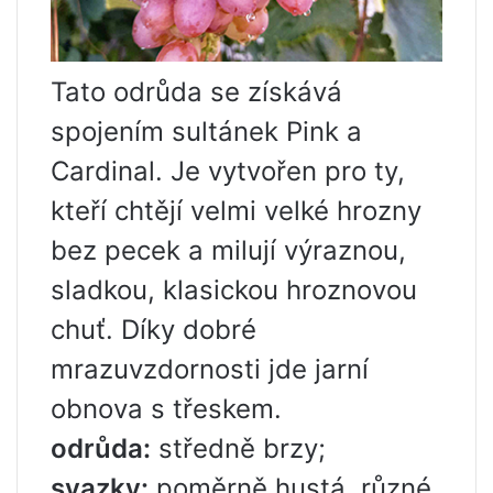
Tato odrůda se získává
spojením sultánek Pink a
Cardinal. Je vytvořen pro ty,
kteří chtějí velmi velké hrozny
bez pecek a milují výraznou,
sladkou, klasickou hroznovou
chuť. Díky dobré
mrazuvzdornosti jde jarní
obnova s ​​třeskem.
odrůda:
středně brzy;
svazky:
poměrně hustá, různé