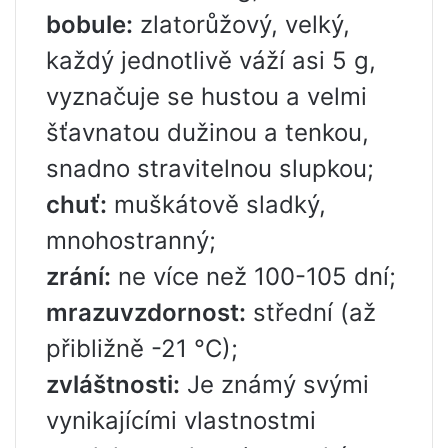
bobule:
zlatorůžový, velký,
každý jednotlivě váží asi 5 g,
vyznačuje se hustou a velmi
šťavnatou dužinou a tenkou,
snadno stravitelnou slupkou;
chuť:
muškátově sladký,
mnohostranný;
zrání:
ne více než 100-105 dní;
mrazuvzdornost:
střední (až
přibližně -21 °C);
zvláštnosti:
Je známý svými
vynikajícími vlastnostmi