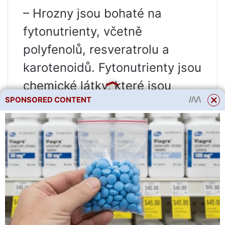
– Hrozny jsou bohaté na
fytonutrienty, včetně
polyfenolů, resveratrolu a
karotenoidů. Fytonutrienty jsou
chemické látky, které jsou
SPONSORED CONTENT
produkovány rostlinami a mají
příznivý vliv na organismus, a
proto je tak důležité zařazovat
rostlinnou stravu do jídelníčku.
Většina antioxidantů a živin se
nachází ve slupce a semenech
hroznů, dužina neobsahuje