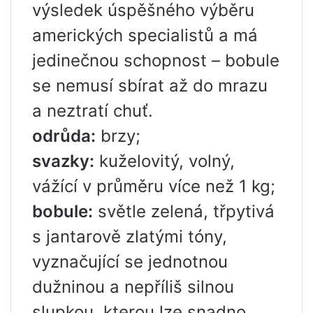
výsledek úspěšného výběru
amerických specialistů a má
jedinečnou schopnost – bobule
se nemusí sbírat až do mrazu
a neztratí chuť.
odrůda:
brzy;
svazky:
kuželovitý, volný,
vážící v průměru více než 1 kg;
bobule:
světle zelená, třpytivá
s jantarově zlatými tóny,
vyznačující se jednotnou
dužninou a nepříliš silnou
slupkou, kterou lze snadno