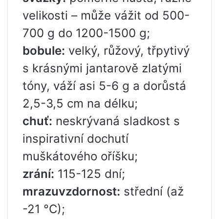
velikosti – může vážit od 500-
700 g do 1200-1500 g;
bobule:
velký, růžový, třpytivý
s krásnými jantarově zlatými
tóny, váží asi 5-6 g a dorůstá
2,5-3,5 cm na délku;
chuť:
neskrývaná sladkost s
inspirativní dochutí
muškátového oříšku;
zrání:
115-125 dní;
mrazuvzdornost:
střední (až
-21 °C);