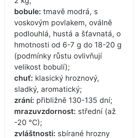
2 kg;
bobule:
tmavě modrá, s
voskovým povlakem, oválně
podlouhlá, hustá a šťavnatá, o
hmotnosti od 6-7 g do 18-20 g
(podmínky růstu ovlivňují
velikost bobulí);
chuť:
klasický hroznový,
sladký, aromatický;
zrání:
přibližně 130-135 dní;
mrazuvzdornost:
střední (až
-20 °C);
zvláštnosti:
sbírané hrozny