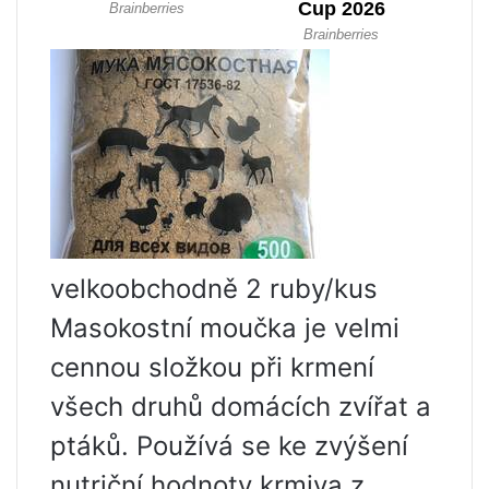
velkoobchodně 2 ruby/kus
Masokostní moučka je velmi
cennou složkou při krmení
všech druhů domácích zvířat a
ptáků. Používá se ke zvýšení
nutriční hodnoty krmiva z