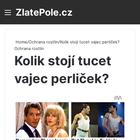
ZlatePole.cz
Menu
S
Home
/
Ochrana rostlin
/
Kolik stojí tucet vajec perliček?
Ochrana rostlin
Kolik stojí tucet
vajec perliček?