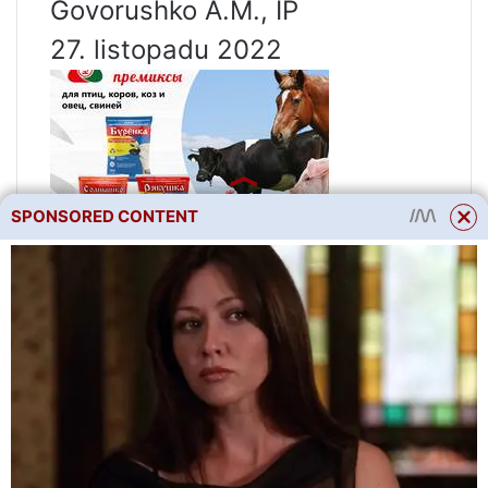
Govorushko A.M., IP
27. listopadu 2022
SPONSORED CONTENT
velkoobchodně od 2.95
rublů/kus
Vitamínový a minerální doplněk
ve formě premixu pro ptáky je
určen speciálně pro prevenci