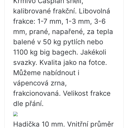
Krmivo Caspian shell,
kalibrované frakční. Libovolná
frakce: 1-7 mm, 1-3 mm, 3-6
mm, prané, napařené, za tepla
balené v 50 kg pytlích nebo
1100 kg big bagech. Jakékoli
svazky. Kvalita jako na fotce.
Můžeme nabídnout i
vápencová zrna,
frakcionovaná. Velikost frakce
dle přání.
Hadička 10 mm. Vnitřní průměr